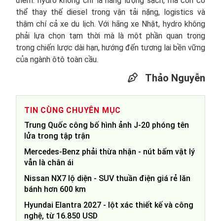
điểm: hydro không chỉ là năng lượng sạch, mà còn có
thể thay thế diesel trong vận tải nặng, logistics và
thậm chí cả xe du lịch. Với hãng xe Nhật, hydro không
phải lựa chọn tạm thời mà là một phần quan trọng
trong chiến lược dài hạn, hướng đến tương lai bền vững
của ngành ôtô toàn cầu.
Thảo Nguyễn
TIN CÙNG CHUYÊN MỤC
Trung Quốc công bố hình ảnh J-20 phóng tên
lửa trong tập trận
Mercedes-Benz phải thừa nhận - nút bấm vật lý
vẫn là chân ái
Nissan NX7 lộ diện - SUV thuần điện giá rẻ lăn
bánh hơn 600 km
Hyundai Elantra 2027 - lột xác thiết kế và công
nghệ, từ 16.850 USD