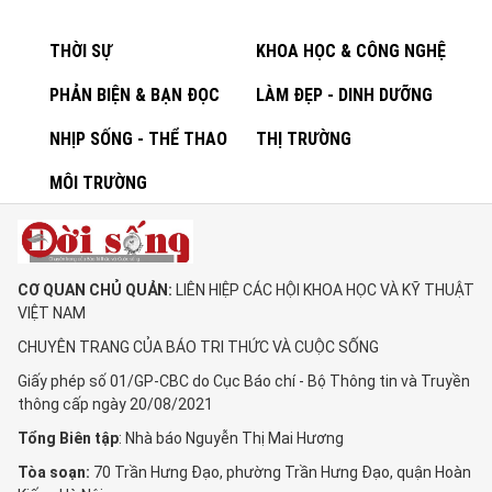
THỜI SỰ
KHOA HỌC & CÔNG NGHỆ
PHẢN BIỆN & BẠN ĐỌC
LÀM ĐẸP - DINH DƯỠNG
NHỊP SỐNG - THỂ THAO
THỊ TRƯỜNG
MÔI TRƯỜNG
CƠ QUAN CHỦ QUẢN:
LIÊN HIỆP CÁC HỘI KHOA HỌC VÀ KỸ THUẬT
VIỆT NAM
CHUYÊN TRANG CỦA BÁO TRI THỨC VÀ CUỘC SỐNG
Giấy phép số 01/GP-CBC do Cục Báo chí - Bộ Thông tin và Truyền
thông cấp ngày 20/08/2021
Tổng Biên tập
: Nhà báo Nguyễn Thị Mai Hương
Tòa soạn:
70 Trần Hưng Đạo, phường Trần Hưng Đạo, quận Hoàn