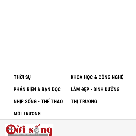
THỜI SỰ
KHOA HỌC & CÔNG NGHỆ
PHẢN BIỆN & BẠN ĐỌC
LÀM ĐẸP - DINH DƯỠNG
NHỊP SỐNG - THỂ THAO
THỊ TRƯỜNG
MÔI TRƯỜNG