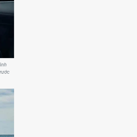
ình
trước