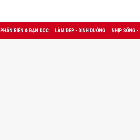
PHẢN BIỆN & BẠN ĐỌC
LÀM ĐẸP - DINH DƯỠNG
NHỊP SỐNG -