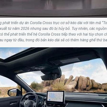
g phát triển dự án Corolla Cross trục cơ sở kéo dài với tên mã “T
 xuất từ năm 2026 nhưng sau đó bị hủy bỏ. Tuy nhiên, các nguồn 
ó thể phát triển thế hệ Corolla Cross tiếp theo với hai tùy chọn c
au ngay từ đầu, trong đó bản kéo dài sẽ có thêm hàng ghế thứ ba