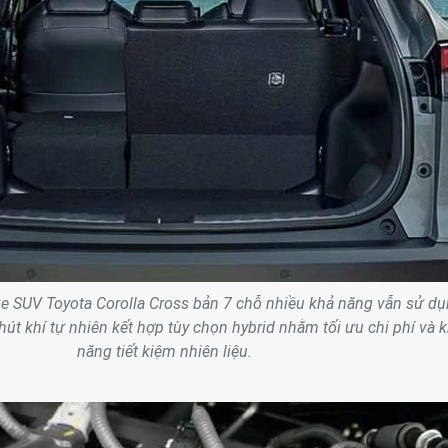
e SUV Toyota Corolla Cross bản 7 chỗ nhiều khả năng vẫn sử d
út khí tự nhiên kết hợp tùy chọn hybrid nhằm tối ưu chi phí và 
năng tiết kiệm nhiên liệu.