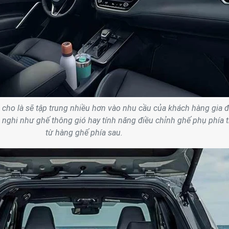
cho là sẽ tập trung nhiều hơn vào nhu cầu của khách hàng gia đ
ện nghi như ghế thông gió hay tính năng điều chỉnh ghế phụ phía 
từ hàng ghế phía sau.