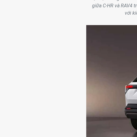
giữa C-HR và RAV4 t
với k