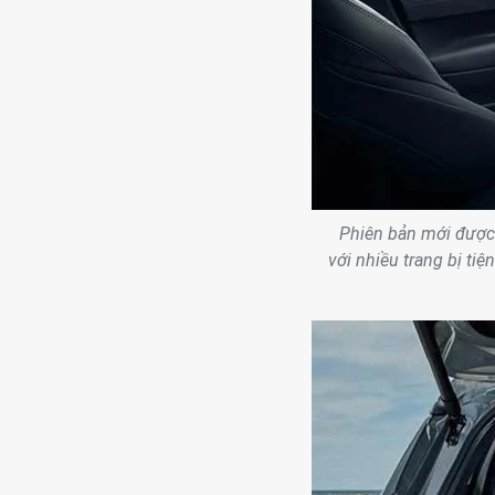
Phiên bản mới được 
với nhiều trang bị ti