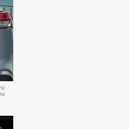
ụng
khả