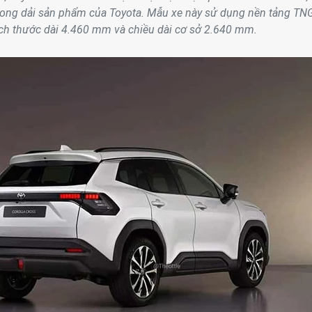
rong dải sản phẩm của Toyota. Mẫu xe này sử dụng nền tảng TN
ích thước dài 4.460 mm và chiều dài cơ sở 2.640 mm.