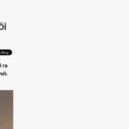
ồi
ẽ ra
mới.