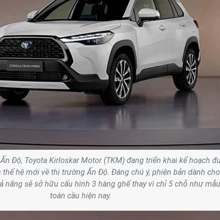
Ấn Độ, Toyota Kirloskar Motor (TKM) đang triển khai kế hoạch đ
 thế hệ mới về thị trường Ấn Độ. Đáng chú ý, phiên bản dành cho
ả năng sẽ sở hữu cấu hình 3 hàng ghế thay vì chỉ 5 chỗ như mẫu
toàn cầu hiện nay.