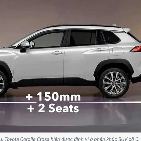
ầu, Toyota Corolla Cross hiện được định vị ở phân khúc SUV cỡ C