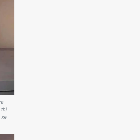
ưa
 thị
 xe