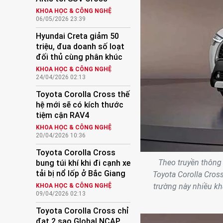
KHOA HỌC & CÔNG NGHỆ
06/05/2026 23:39
Hyundai Creta giảm 50
triệu, đua doanh số loạt
đối thủ cùng phân khúc
KHOA HỌC & CÔNG NGHỆ
24/04/2026 02:13
Toyota Corolla Cross thế
hệ mới sẽ có kích thước
tiệm cận RAV4
KHOA HỌC & CÔNG NGHỆ
20/04/2026 10:36
Toyota Corolla Cross
Theo truyền thông 
bung túi khí khi đi cạnh xe
tải bị nổ lốp ở Bắc Giang
Toyota Corolla Cross
trường này nhiều kh
KHOA HỌC & CÔNG NGHỆ
09/04/2026 02:13
Toyota Corolla Cross chỉ
đạt 2 sao Global NCAP