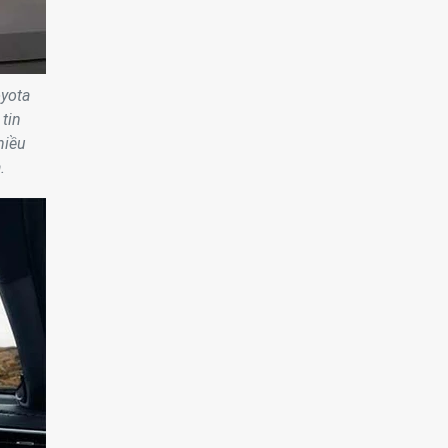
oyota
tin
hiều
.