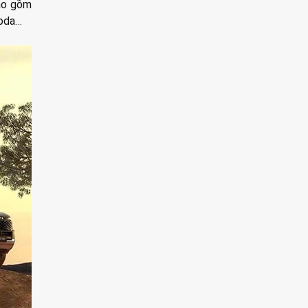
bao gồm
koda…