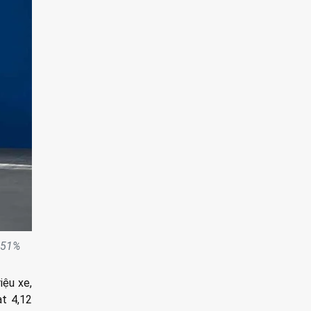
,51%
iệu xe,
t 4,12