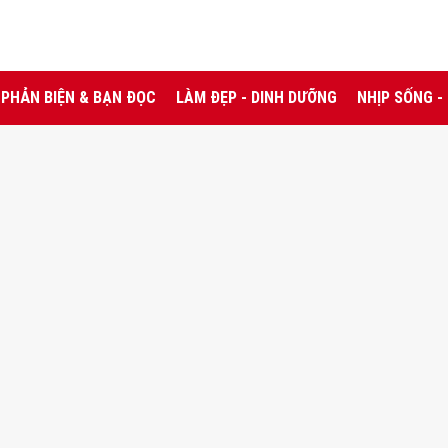
PHẢN BIỆN & BẠN ĐỌC
LÀM ĐẸP - DINH DƯỠNG
NHỊP SỐNG -