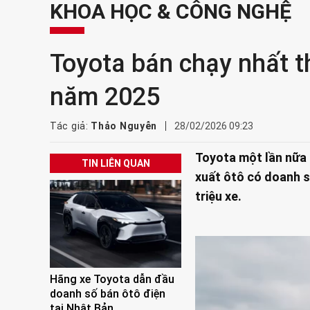
KHOA HỌC & CÔNG NGHỆ
Toyota bán chạy nhất th
năm 2025
Tác giả:
Thảo Nguyễn
28/02/2026 09:23
Toyota một lần nữa 
TIN LIÊN QUAN
xuất ôtô có doanh s
triệu xe.
Hãng xe Toyota dẫn đầu
doanh số bán ôtô điện
tại Nhật Bản