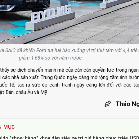
 SAIC đã khiến Ford tụt hai bậc xuống vị trí thứ tám với 4,4 triệu
giảm 1,68% so với năm trước.
thấy sự dịch chuyển mạnh mẽ của cán cân quyền lực trong ngà
hi các nhà sản xuất Trung Quốc ngày càng mở rộng tầm ảnh hưở
 quốc tế, tạo ra sức ép cạnh tranh ngày càng lớn đối với các t
ật Bản, châu Âu và Mỹ.
Thảo Ng
N MỤC
ldo "show hàng" khoe dàn siêu xe trị giá hàng chục triệu US