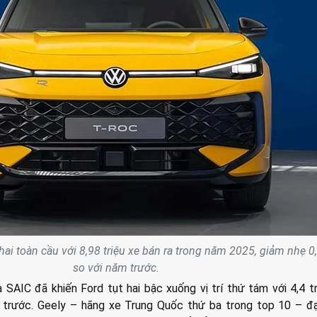
ai toàn cầu với 8,98 triệu xe bán ra trong năm 2025, giảm nhẹ 0
so với năm trước.
SAIC đã khiến Ford tụt hai bậc xuống vị trí thứ tám với 4,4 tr
 trước. Geely – hãng xe Trung Quốc thứ ba trong top 10 – đạ