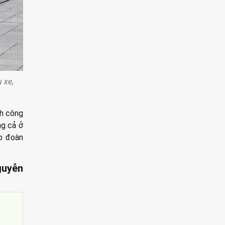
 xe,
nh công
ng cả ở
ập đoàn
uyễn
D