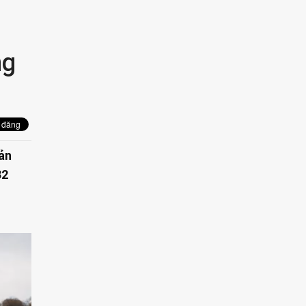
ng
sản
32