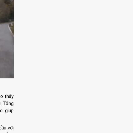
ho thấy
g. Tổng
o, giúp
cầu với