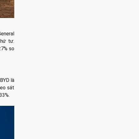
General
thứ tư.
,27% so
 BYD là
heo sát
,33%.