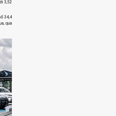
ới 3,52
số 34,4
ua, qua