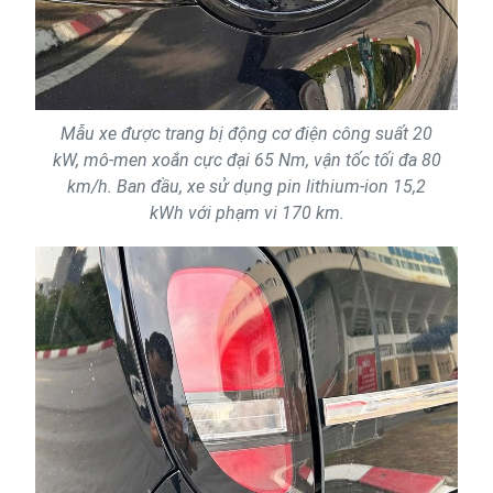
Mẫu xe được trang bị động cơ điện công suất 20
kW, mô-men xoắn cực đại 65 Nm, vận tốc tối đa 80
km/h. Ban đầu, xe sử dụng pin lithium-ion 15,2
kWh với phạm vi 170 km.