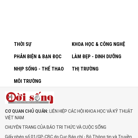
THỜI SỰ
KHOA HỌC & CÔNG NGHỆ
PHẢN BIỆN & BẠN ĐỌC
LÀM ĐẸP - DINH DƯỠNG
NHỊP SỐNG - THỂ THAO
THỊ TRƯỜNG
MÔI TRƯỜNG
CƠ QUAN CHỦ QUẢN:
LIÊN HIỆP CÁC HỘI KHOA HỌC VÀ KỸ THUẬT
VIỆT NAM
CHUYÊN TRANG CỦA BÁO TRI THỨC VÀ CUỘC SỐNG
Giấy phép số 01/GP-CBC do Cục Báo chí - Bộ Thông tin và Truyền