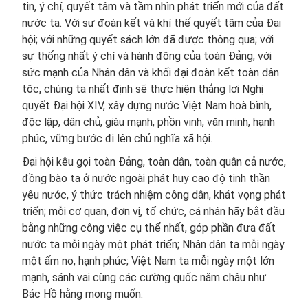
tin, ý chí, quyết tâm và tầm nhìn phát triển mới của đất
nước ta. Với sự đoàn kết và khí thế quyết tâm của Đại
hội; với những quyết sách lớn đã được thông qua; với
sự thống nhất ý chí và hành động của toàn Đảng; với
sức mạnh của Nhân dân và khối đại đoàn kết toàn dân
tộc, chúng ta nhất định sẽ thực hiện thắng lợi Nghị
quyết Đại hội XIV, xây dựng nước Việt Nam hoà bình,
độc lập, dân chủ, giàu mạnh, phồn vinh, văn minh, hạnh
phúc, vững bước đi lên chủ nghĩa xã hội.
Đại hội kêu gọi toàn Đảng, toàn dân, toàn quân cả nước,
đồng bào ta ở nước ngoài phát huy cao độ tinh thần
yêu nước, ý thức trách nhiệm công dân, khát vọng phát
triển; mỗi cơ quan, đơn vị, tổ chức, cá nhân hãy bắt đầu
bằng những công việc cụ thể nhất, góp phần đưa đất
nước ta mỗi ngày một phát triển; Nhân dân ta mỗi ngày
một ấm no, hạnh phúc; Việt Nam ta mỗi ngày một lớn
mạnh, sánh vai cùng các cường quốc năm châu như
Bác Hồ hằng mong muốn.