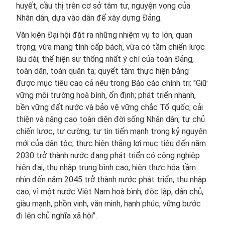
huyết, cầu thị trên cơ sở tâm tư, nguyện vọng của
Nhân dân, dựa vào dân để xây dựng Đảng.
Văn kiện Đại hội đặt ra những nhiệm vụ to lớn, quan
trọng; vừa mang tính cấp bách, vừa có tầm chiến lược
lâu dài; thể hiện sự thống nhất ý chí của toàn Đảng,
toàn dân, toàn quân ta; quyết tâm thực hiện bằng
được mục tiêu cao cả nêu trong Báo cáo chính trị: "Giữ
vững môi trường hoà bình, ổn định; phát triển nhanh,
bền vững đất nước và bảo vệ vững chắc Tổ quốc; cải
thiện và nâng cao toàn diện đời sống Nhân dân; tự chủ
chiến lược, tự cường, tự tin tiến mạnh trong kỷ nguyên
mới của dân tộc; thực hiện thắng lợi mục tiêu đến năm
2030 trở thành nước đang phát triển có công nghiệp
hiện đại, thu nhập trung bình cao; hiện thực hóa tầm
nhìn đến năm 2045 trở thành nước phát triển, thu nhập
cao, vì một nước Việt Nam hoà bình, độc lập, dân chủ,
giàu mạnh, phồn vinh, văn minh, hạnh phúc, vững bước
đi lên chủ nghĩa xã hội".