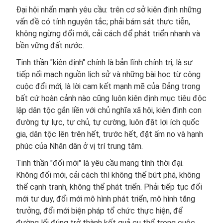
Đại hội nhấn mạnh yêu cầu: trên cơ sở kiên định những
vấn đề có tính nguyên tắc; phải bám sát thực tiễn,
không ngừng đổi mới, cải cách để phát triển nhanh và
bền vững đất nước.
Tinh thần "kiên định" chính là bản lĩnh chính trị, là sự
tiếp nối mạch nguồn lịch sử và những bài học từ công
cuộc đổi mới, là lời cam kết mạnh mẽ của Đảng trong
bất cứ hoàn cảnh nào cũng luôn kiên định mục tiêu độc
lập dân tộc gắn liền với chủ nghĩa xã hội, kiên định con
đường tự lực, tự chủ, tự cường, luôn đặt lợi ích quốc
gia, dân tộc lên trên hết, trước hết, đặt ấm no và hạnh
phúc của Nhân dân ở vị trí trung tâm.
Tinh thần "đổi mới" là yêu cầu mang tính thời đại.
Không đổi mới, cải cách thì không thể bứt phá, không
thể cạnh tranh, không thể phát triển. Phải tiếp tục đổi
mới tư duy, đổi mới mô hình phát triển, mô hình tăng
trưởng, đổi mới biện pháp tổ chức thực hiện, để
đường lối đúng trở thành kết quả cụ thể trong cuộc