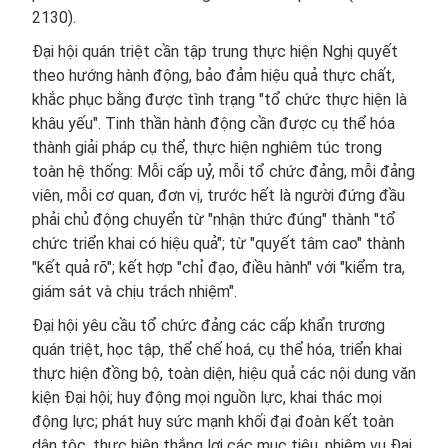
2130).
Đại hội quán triệt cần tập trung thực hiện Nghị quyết
theo hướng hành động, bảo đảm hiệu quả thực chất,
khắc phục bằng được tình trạng "tổ chức thực hiện là
khâu yếu". Tinh thần hành động cần được cụ thể hóa
thành giải pháp cụ thể, thực hiện nghiêm túc trong
toàn hệ thống: Mỗi cấp uỷ, mỗi tổ chức đảng, mỗi đảng
viên, mỗi cơ quan, đơn vị, trước hết là người đứng đầu
phải chủ động chuyển từ "nhận thức đúng" thành "tổ
chức triển khai có hiệu quả"; từ "quyết tâm cao" thành
"kết quả rõ"; kết hợp "chỉ đạo, điều hành" với "kiểm tra,
giám sát và chịu trách nhiệm".
Đại hội yêu cầu tổ chức đảng các cấp khẩn trương
quán triệt, học tập, thể chế hoá, cụ thể hóa, triển khai
thực hiện đồng bộ, toàn diện, hiệu quả các nội dung văn
kiện Đại hội; huy động mọi nguồn lực, khai thác mọi
động lực; phát huy sức mạnh khối đại đoàn kết toàn
dân tộc, thực hiện thắng lợi các mục tiêu, nhiệm vụ Đại