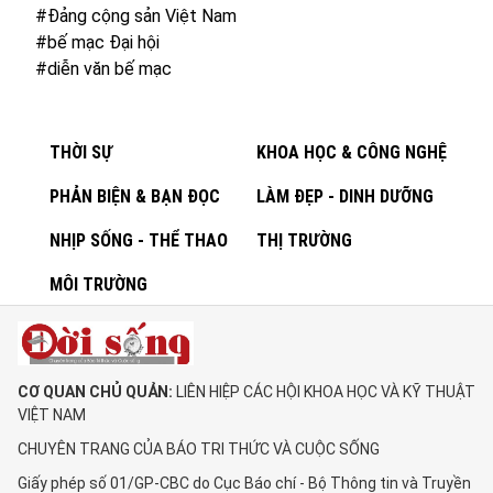
#Đảng cộng sản Việt Nam
#bế mạc Đại hội
#diễn văn bế mạc
THỜI SỰ
KHOA HỌC & CÔNG NGHỆ
PHẢN BIỆN & BẠN ĐỌC
LÀM ĐẸP - DINH DƯỠNG
NHỊP SỐNG - THỂ THAO
THỊ TRƯỜNG
MÔI TRƯỜNG
CƠ QUAN CHỦ QUẢN:
LIÊN HIỆP CÁC HỘI KHOA HỌC VÀ KỸ THUẬT
VIỆT NAM
CHUYÊN TRANG CỦA BÁO TRI THỨC VÀ CUỘC SỐNG
Giấy phép số 01/GP-CBC do Cục Báo chí - Bộ Thông tin và Truyền