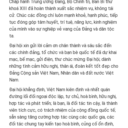
Chấp hành Trung ương Đảng, Bộ Chính trị, Ban Bí thư
khoá XIII đã hoàn thành xuất sắc nhiệm vụ, không tái
cử. Chúc các đồng chí luôn mạnh khoẻ, hạnh phúc, tiếp
tục đóng góp tâm huyết, trí tuệ, năng lực, kinh nghiệm
của mình vào sự nghiệp vẻ vang của Đảng và dân tộc
ta.
Đại hội xin gửi lời cảm ơn chân thành và sâu sắc đến
các chính đảng, tổ chức và bạn bè quốc tế đã dự khai
mạc, bế mạc, gửi điện, thư chúc mừng Đại hội; dành
những tình cảm hữu nghị, thân ái, đoàn kết tốt đẹp cho
Đảng Cộng sản Việt Nam, Nhân dân và đất nước Việt
Nam.
Đại hội khẳng định, Việt Nam kiên định và nhất quán
đường lối đối ngoại độc lập, tự chủ, hoà bình, hữu nghị,
hợp tác và phát triển; là bạn, là đối tác tin cậy, là thành
viên tích cực, có trách nhiệm của cộng đồng quốc tế;
sẵn sàng tăng cường hợp tác cùng các quốc gia, các
đối tác chung tay kiến tạo hoà bình, củng cố ổn định,