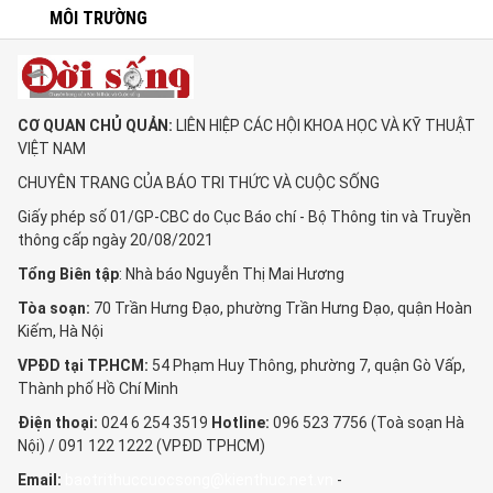
MÔI TRƯỜNG
CƠ QUAN CHỦ QUẢN:
LIÊN HIỆP CÁC HỘI KHOA HỌC VÀ KỸ THUẬT
VIỆT NAM
CHUYÊN TRANG CỦA BÁO TRI THỨC VÀ CUỘC SỐNG
Giấy phép số 01/GP-CBC do Cục Báo chí - Bộ Thông tin và Truyền
thông cấp ngày 20/08/2021
Tổng Biên tập
: Nhà báo Nguyễn Thị Mai Hương
Tòa soạn:
70 Trần Hưng Đạo, phường Trần Hưng Đạo, quận Hoàn
Kiếm, Hà Nội
VPĐD tại TP.HCM:
54 Phạm Huy Thông, phường 7, quận Gò Vấp,
Thành phố Hồ Chí Minh
Điện thoại:
024 6 254 3519
Hotline:
096 523 7756 (Toà soạn Hà
Nội) / 091 122 1222 (VPĐD TPHCM)
Email:
baotrithuccuocsong@kienthuc.net.vn
-