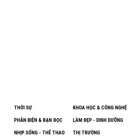
THỜI SỰ
KHOA HỌC & CÔNG NGHỆ
PHẢN BIỆN & BẠN ĐỌC
LÀM ĐẸP - DINH DƯỠNG
NHỊP SỐNG - THỂ THAO
THỊ TRƯỜNG