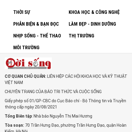
THỜI SỰ
KHOA HỌC & CÔNG NGHỆ
PHẢN BIỆN & BẠN ĐỌC
LÀM ĐẸP - DINH DƯỠNG
NHỊP SỐNG - THỂ THAO
THỊ TRƯỜNG
MÔI TRƯỜNG
CƠ QUAN CHỦ QUẢN:
LIÊN HIỆP CÁC HỘI KHOA HỌC VÀ KỸ THUẬT
VIỆT NAM
CHUYÊN TRANG CỦA BÁO TRI THỨC VÀ CUỘC SỐNG
Giấy phép số 01/GP-CBC do Cục Báo chí - Bộ Thông tin và Truyền
thông cấp ngày 20/08/2021
Tổng Biên tập
: Nhà báo Nguyễn Thị Mai Hương
Tòa soạn:
70 Trần Hưng Đạo, phường Trần Hưng Đạo, quận Hoàn
Kiếm, Hà Nội