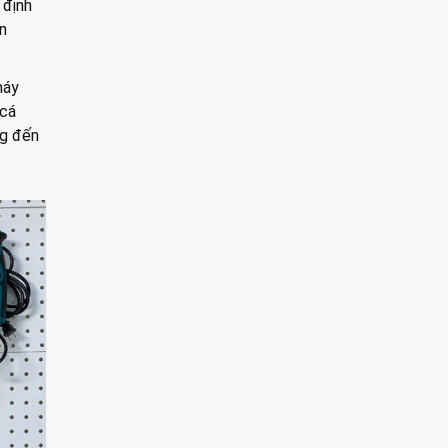
 định
n
máy
 cá
ng đến