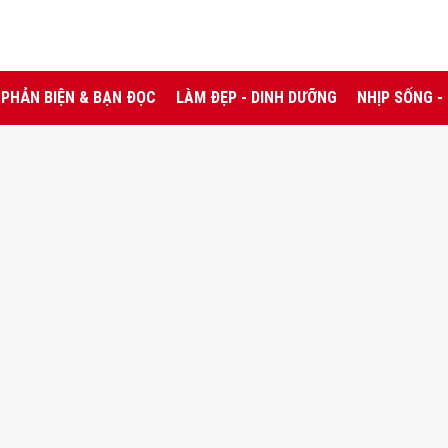
PHẢN BIỆN & BẠN ĐỌC
LÀM ĐẸP - DINH DƯỠNG
NHỊP SỐNG -