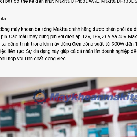
 nổi bật có thể kể đến như: Makita DF488DWAE, Makita DF333D
ita
 dòng
máy khoan bê tông Makita
chính hãng được phân phối đa d
 pin. Các mẫu máy dùng pin với điện áp 12V, 18V, 36V và 40V Ma
ạt tại công trình trong khi máy dùng điện công suất từ 300W đế
ệc liên tục. Sự đa dạng này giúp cả cá nhân lẫn doanh nghiệp đ
hù hợp với tính chất công việc.