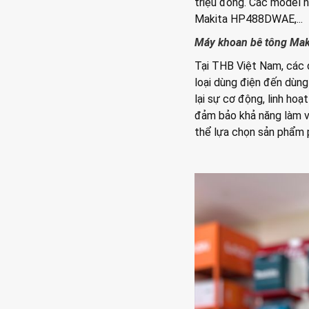
triệu đồng. Các model
Makita HP488DWAE,...
Máy khoan bê tông Mak
Tại THB Việt Nam, các
loại dùng điện đến dùng
lại sự cơ động, linh ho
đảm bảo khả năng làm vi
thể lựa chọn sản phẩm p