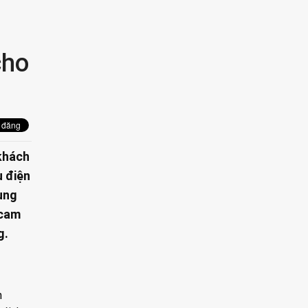
cho
khách
ụ điện
ụng
 cam
g.
n