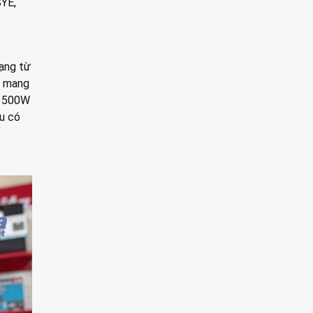
SYE,
ạng từ
x mang
n 1500W
ều có