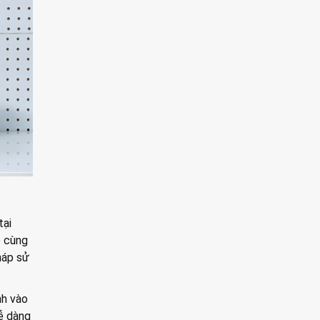
tại
o cùng
háp sử
nh vào
ễ dàng