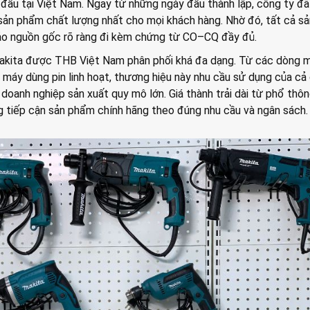
đầu tại Việt Nam. Ngay từ những ngày đầu thành lập, công ty đã
n phẩm chất lượng nhất cho mọi khách hàng. Nhờ đó, tất cả sả
 nguồn gốc rõ ràng đi kèm chứng từ CO–CQ đầy đủ.
kita được THB Việt Nam phân phối khá đa dạng. Từ các dòng 
máy dùng pin linh hoạt, thương hiệu này nhu cầu sử dụng của cả
n doanh nghiệp sản xuất quy mô lớn. Giá thành trải dài từ phổ thô
g tiếp cận sản phẩm chính hãng theo đúng nhu cầu và ngân sách.