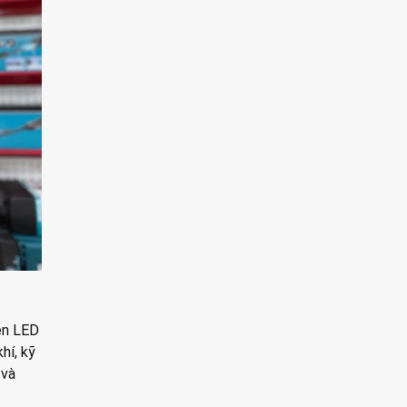
èn LED
hí, kỹ
 và