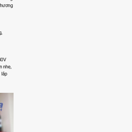
 phương
g,
40V
n nhẹ,
 lắp