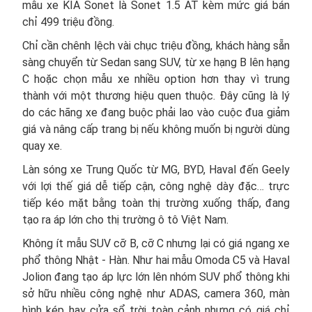
mẫu xe KIA Sonet là Sonet 1.5 AT kèm mức giá bán
chỉ 499 triệu đồng.
Chỉ cần chênh lệch vài chục triệu đồng, khách hàng sẵn
sàng chuyển từ Sedan sang SUV, từ xe hạng B lên hạng
C hoặc chọn mẫu xe nhiều option hơn thay vì trung
thành với một thương hiệu quen thuộc. Đây cũng là lý
do các hãng xe đang buộc phải lao vào cuộc đua giảm
giá và nâng cấp trang bị nếu không muốn bị người dùng
quay xe.
Làn sóng xe Trung Quốc từ MG, BYD, Haval đến Geely
với lợi thế giá dễ tiếp cận, công nghệ dày đặc… trực
tiếp kéo mặt bằng toàn thị trường xuống thấp, đang
tạo ra áp lớn cho thị trường ô tô Việt Nam.
Không ít mẫu SUV cỡ B, cỡ C nhưng lại có giá ngang xe
phổ thông Nhật - Hàn. Như hai mẫu Omoda C5 và Haval
Jolion đang tạo áp lực lớn lên nhóm SUV phổ thông khi
sở hữu nhiều công nghệ như ADAS, camera 360, màn
hình kép hay cửa sổ trời toàn cảnh nhưng có giá chỉ