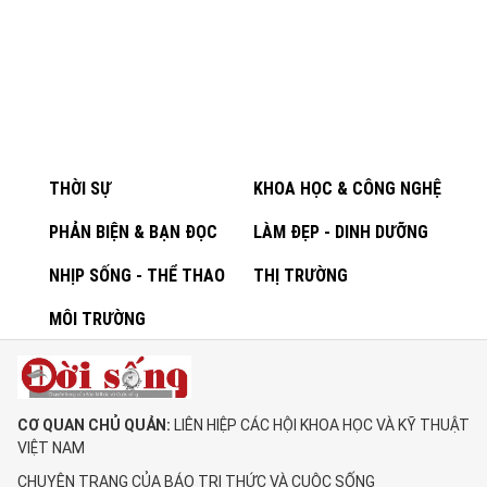
THỜI SỰ
KHOA HỌC & CÔNG NGHỆ
PHẢN BIỆN & BẠN ĐỌC
LÀM ĐẸP - DINH DƯỠNG
NHỊP SỐNG - THỂ THAO
THỊ TRƯỜNG
MÔI TRƯỜNG
CƠ QUAN CHỦ QUẢN:
LIÊN HIỆP CÁC HỘI KHOA HỌC VÀ KỸ THUẬT
VIỆT NAM
CHUYÊN TRANG CỦA BÁO TRI THỨC VÀ CUỘC SỐNG