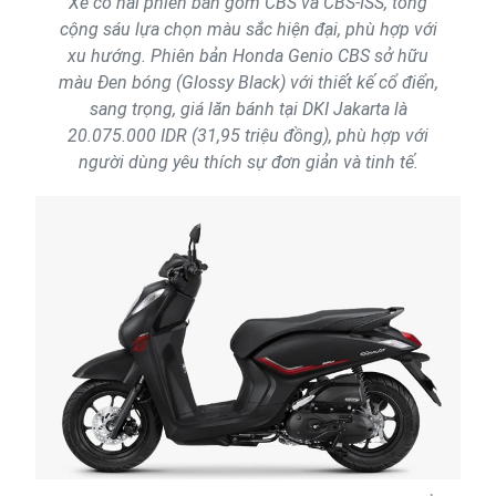
Xe có hai phiên bản gồm CBS và CBS-ISS, tổng
cộng sáu lựa chọn màu sắc hiện đại, phù hợp với
xu hướng. Phiên bản Honda Genio CBS sở hữu
màu Đen bóng (Glossy Black) với thiết kế cổ điển,
sang trọng, giá lăn bánh tại DKI Jakarta là
20.075.000 IDR (31,95 triệu đồng), phù hợp với
người dùng yêu thích sự đơn giản và tinh tế.