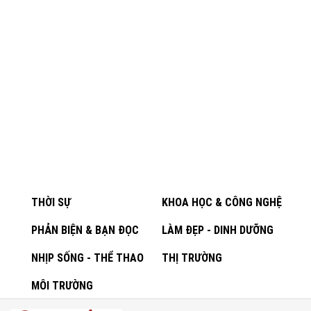
THỜI SỰ
KHOA HỌC & CÔNG NGHỆ
PHẢN BIỆN & BẠN ĐỌC
LÀM ĐẸP - DINH DƯỠNG
NHỊP SỐNG - THỂ THAO
THỊ TRƯỜNG
MÔI TRƯỜNG