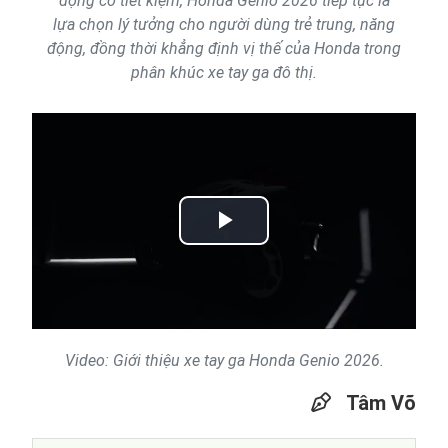
động cơ tiết kiệm, Honda Genio 2026 tiếp tục là
lựa chọn lý tưởng cho người dùng trẻ trung, năng
động, đồng thời khẳng định vị thế của Honda trong
phân khúc xe tay ga đô thị.
Play
Video
Video: Giới thiệu xe tay ga Honda Genio 2026.
Tâm Võ