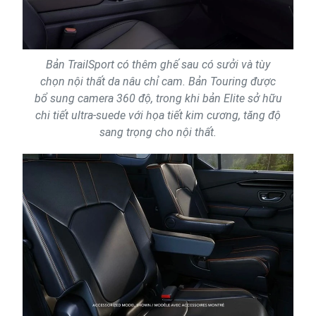
Bản TrailSport có thêm ghế sau có sưởi và tùy
chọn nội thất da nâu chỉ cam. Bản Touring được
bổ sung camera 360 độ, trong khi bản Elite sở hữu
chi tiết ultra-suede với họa tiết kim cương, tăng độ
sang trọng cho nội thất.