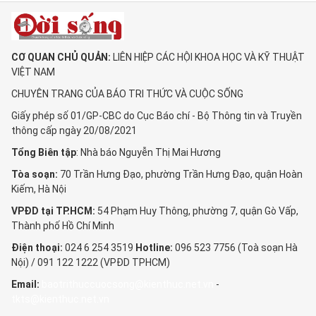
CƠ QUAN CHỦ QUẢN:
LIÊN HIỆP CÁC HỘI KHOA HỌC VÀ KỸ THUẬT
VIỆT NAM
CHUYÊN TRANG CỦA BÁO TRI THỨC VÀ CUỘC SỐNG
Giấy phép số 01/GP-CBC do Cục Báo chí - Bộ Thông tin và Truyền
thông cấp ngày 20/08/2021
Tổng Biên tập
: Nhà báo Nguyễn Thị Mai Hương
Tòa soạn:
70 Trần Hưng Đạo, phường Trần Hưng Đạo, quận Hoàn
Kiếm, Hà Nội
VPĐD tại TP.HCM:
54 Phạm Huy Thông, phường 7, quận Gò Vấp,
Thành phố Hồ Chí Minh
Điện thoại:
024 6 254 3519
Hotline:
096 523 7756 (Toà soạn Hà
Nội) / 091 122 1222 (VPĐD TPHCM)
Email:
baotrithuccuocsong@kienthuc.net.vn
-
tkts@kienthuc.net.vn