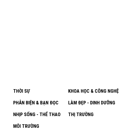
THỜI SỰ
KHOA HỌC & CÔNG NGHỆ
PHẢN BIỆN & BẠN ĐỌC
LÀM ĐẸP - DINH DƯỠNG
NHỊP SỐNG - THỂ THAO
THỊ TRƯỜNG
MÔI TRƯỜNG