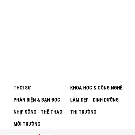
THỜI SỰ
KHOA HỌC & CÔNG NGHỆ
PHẢN BIỆN & BẠN ĐỌC
LÀM ĐẸP - DINH DƯỠNG
NHỊP SỐNG - THỂ THAO
THỊ TRƯỜNG
MÔI TRƯỜNG