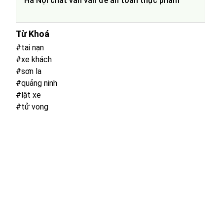
Hà Nội chất vấn vấn đề an toàn thực phẩm
Từ Khoá
#tai nạn
#xe khách
#sơn la
#quảng ninh
#lật xe
#tử vong