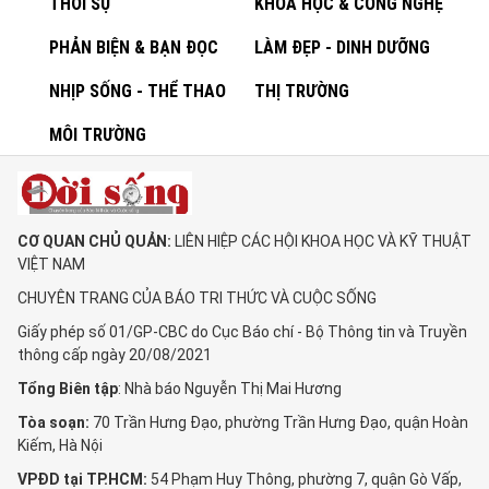
THỜI SỰ
KHOA HỌC & CÔNG NGHỆ
PHẢN BIỆN & BẠN ĐỌC
LÀM ĐẸP - DINH DƯỠNG
NHỊP SỐNG - THỂ THAO
THỊ TRƯỜNG
MÔI TRƯỜNG
CƠ QUAN CHỦ QUẢN:
LIÊN HIỆP CÁC HỘI KHOA HỌC VÀ KỸ THUẬT
VIỆT NAM
CHUYÊN TRANG CỦA BÁO TRI THỨC VÀ CUỘC SỐNG
Giấy phép số 01/GP-CBC do Cục Báo chí - Bộ Thông tin và Truyền
thông cấp ngày 20/08/2021
Tổng Biên tập
: Nhà báo Nguyễn Thị Mai Hương
Tòa soạn:
70 Trần Hưng Đạo, phường Trần Hưng Đạo, quận Hoàn
Kiếm, Hà Nội
VPĐD tại TP.HCM:
54 Phạm Huy Thông, phường 7, quận Gò Vấp,