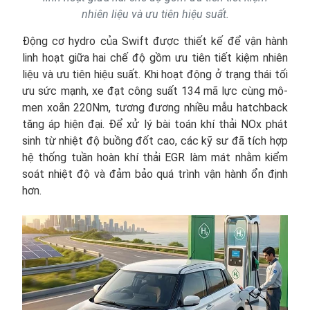
nhiên liệu và ưu tiên hiệu suất.
Động cơ hydro của Swift được thiết kế để vận hành
linh hoạt giữa hai chế độ gồm ưu tiên tiết kiệm nhiên
liệu và ưu tiên hiệu suất. Khi hoạt động ở trạng thái tối
ưu sức mạnh, xe đạt công suất 134 mã lực cùng mô-
men xoắn 220Nm, tương đương nhiều mẫu hatchback
tăng áp hiện đại. Để xử lý bài toán khí thải NOx phát
sinh từ nhiệt độ buồng đốt cao, các kỹ sư đã tích hợp
hệ thống tuần hoàn khí thải EGR làm mát nhằm kiểm
soát nhiệt độ và đảm bảo quá trình vận hành ổn định
hơn.