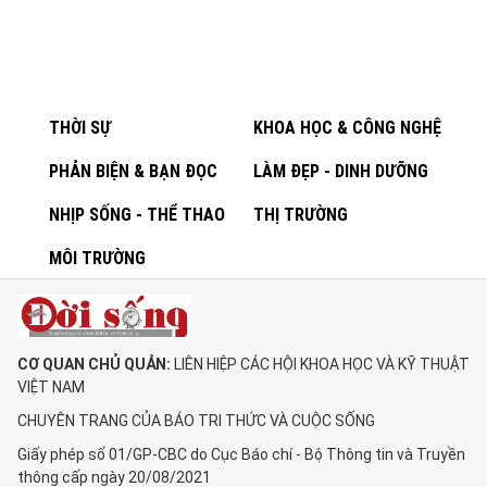
THỜI SỰ
KHOA HỌC & CÔNG NGHỆ
PHẢN BIỆN & BẠN ĐỌC
LÀM ĐẸP - DINH DƯỠNG
NHỊP SỐNG - THỂ THAO
THỊ TRƯỜNG
MÔI TRƯỜNG
CƠ QUAN CHỦ QUẢN:
LIÊN HIỆP CÁC HỘI KHOA HỌC VÀ KỸ THUẬT
VIỆT NAM
CHUYÊN TRANG CỦA BÁO TRI THỨC VÀ CUỘC SỐNG
Giấy phép số 01/GP-CBC do Cục Báo chí - Bộ Thông tin và Truyền
thông cấp ngày 20/08/2021