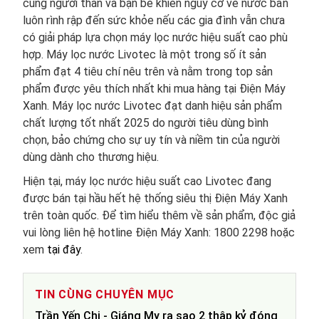
cùng người thân và bạn bè khiến nguy cơ về nước bẩn
luôn rình rập đến sức khỏe nếu các gia đình vẫn chưa
có giải pháp lựa chọn máy lọc nước hiệu suất cao phù
hợp. Máy lọc nước Livotec là một trong số ít sản
phẩm đạt 4 tiêu chí nêu trên và nằm trong top sản
phẩm được yêu thích nhất khi mua hàng tại Điện Máy
Xanh. Máy lọc nước Livotec đạt danh hiệu sản phẩm
chất lượng tốt nhất 2025 do người tiêu dùng bình
chọn, bảo chứng cho sự uy tín và niềm tin của người
dùng dành cho thương hiệu.
Hiện tại, máy lọc nước hiệu suất cao Livotec đang
được bán tại hầu hết hệ thống siêu thị Điện Máy Xanh
trên toàn quốc. Để tìm hiểu thêm về sản phẩm, độc giả
vui lòng liên hệ hotline Điện Máy Xanh: 1800 2298 hoặc
xem
tại đây
.
TIN CÙNG CHUYÊN MỤC
Trần Yến Chi - Giáng My ra sao 2 thập kỷ đóng