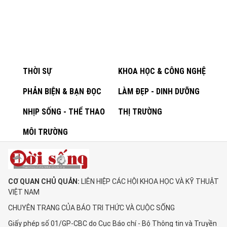
THỜI SỰ
KHOA HỌC & CÔNG NGHỆ
PHẢN BIỆN & BẠN ĐỌC
LÀM ĐẸP - DINH DƯỠNG
NHỊP SỐNG - THỂ THAO
THỊ TRƯỜNG
MÔI TRƯỜNG
CƠ QUAN CHỦ QUẢN:
LIÊN HIỆP CÁC HỘI KHOA HỌC VÀ KỸ THUẬT
VIỆT NAM
CHUYÊN TRANG CỦA BÁO TRI THỨC VÀ CUỘC SỐNG
Giấy phép số 01/GP-CBC do Cục Báo chí - Bộ Thông tin và Truyền