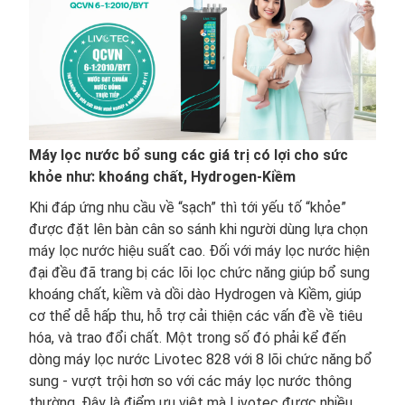
Máy lọc nước bổ sung các giá trị có lợi cho sức
khỏe như: khoáng chất, Hydrogen-Kiềm
Khi đáp ứng nhu cầu về “sạch” thì tới yếu tố “khỏe”
được đặt lên bàn cân so sánh khi người dùng lựa chọn
máy lọc nước hiệu suất cao. Đối với máy lọc nước hiện
đại đều đã trang bị các lõi lọc chức năng giúp bổ sung
khoáng chất, kiềm và dồi dào Hydrogen và Kiềm, giúp
cơ thể dễ hấp thu, hỗ trợ cải thiện các vấn đề về tiêu
hóa, và trao đổi chất. Một trong số đó phải kể đến
dòng máy lọc nước Livotec 828 với 8 lõi chức năng bổ
sung - vượt trội hơn so với các máy lọc nước thông
thường. Đây là điểm ưu việt mà Livotec được nhiều