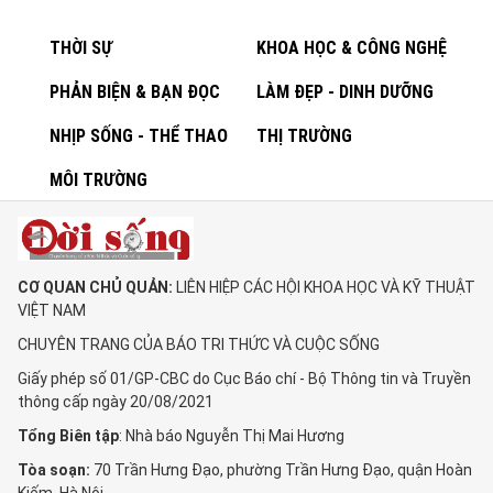
THỜI SỰ
KHOA HỌC & CÔNG NGHỆ
PHẢN BIỆN & BẠN ĐỌC
LÀM ĐẸP - DINH DƯỠNG
NHỊP SỐNG - THỂ THAO
THỊ TRƯỜNG
MÔI TRƯỜNG
CƠ QUAN CHỦ QUẢN:
LIÊN HIỆP CÁC HỘI KHOA HỌC VÀ KỸ THUẬT
VIỆT NAM
CHUYÊN TRANG CỦA BÁO TRI THỨC VÀ CUỘC SỐNG
Giấy phép số 01/GP-CBC do Cục Báo chí - Bộ Thông tin và Truyền
thông cấp ngày 20/08/2021
Tổng Biên tập
: Nhà báo Nguyễn Thị Mai Hương
Tòa soạn:
70 Trần Hưng Đạo, phường Trần Hưng Đạo, quận Hoàn