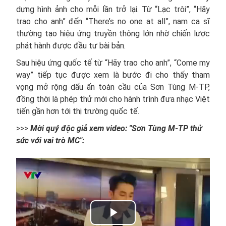
dựng hình ảnh cho mỗi lần trở lại. Từ “Lạc trôi”, “Hãy
trao cho anh” đến “There’s no one at all”, nam ca sĩ
thường tạo hiệu ứng truyền thông lớn nhờ chiến lược
phát hành được đầu tư bài bản.
Sau hiệu ứng quốc tế từ “Hãy trao cho anh”, “Come my
way” tiếp tục được xem là bước đi cho thấy tham
vọng mở rộng dấu ấn toàn cầu của Sơn Tùng M-TP,
đồng thời là phép thử mới cho hành trình đưa nhạc Việt
tiến gần hơn tới thị trường quốc tế.
>>>
Mời quý độc giả xem video: "Sơn Tùng M-TP thử
sức với vai trò MC":
Play