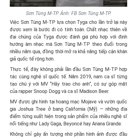
Sơn Tùng M-TP. Ảnh: FB Sơn Tùng M-TP.
Việc Sơn Tùng M-TP lựa chọn Tyga cho lần trở lại này
được xem là bước đi có tính toán. Chất nhạc thiên về
đại chúng của Tyga được đánh giá phù hợp với định
hướng âm nhạc mà Sơn Tùng M-TP theo đuổi trong
nhiều năm qua, đồng thời mở ra khả năng tiếp cận khán
giả quốc tế rộng hơn.
Thực tế, đây không phải lần đầu Sơn Tùng M-TP hợp
tác cùng nghệ sĩ quốc tế. Năm 2019, nam ca sĩ từng
tạo chú ý với MV “Hãy trao cho anh”, có sự góp mặt
của rapper Snoop Dogg và ca sĩ Madison Beer.
MV được ghi hình tại hoang mạc Mojave và vườn quốc
gia Joshua Tree ở bang California (Mỹ) — những địa
điểm từng xuất hiện trong sản phẩm của nhiều nghệ sĩ
nổi tiếng như Lady Gaga, Beyoncé hay Ariana Grande.
Không chỉ gây ấn tượng nhờ phần hình ảnh được đầu