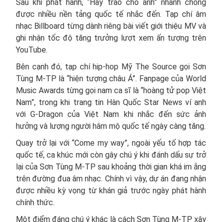
Sau khi phát hành, “Hãy trao cho anh” nhanh chóng
được nhiều nền tảng quốc tế nhắc đến. Tạp chí âm
nhạc Billboard từng dành riêng bài viết giới thiệu MV và
ghi nhận tốc độ tăng trưởng lượt xem ấn tượng trên
YouTube.
Bên cạnh đó, tạp chí hip-hop Mỹ The Source gọi Sơn
Tùng M-TP là “hiện tượng châu Á”. Fanpage của World
Music Awards từng gọi nam ca sĩ là “hoàng tử pop Việt
Nam”, trong khi trang tin Hàn Quốc Star News ví anh
với G-Dragon của Việt Nam khi nhắc đến sức ảnh
hưởng và lượng người hâm mộ quốc tế ngày càng tăng.​
Quay trở lại với “Come my way”, ngoài yếu tố hợp tác
quốc tế, ca khúc mới còn gây chú ý khi đánh dấu sự trở
lại của Sơn Tùng M-TP sau khoảng thời gian khá im ắng
trên đường đua âm nhạc. Chính vì vậy, dự án đang nhận
được nhiều kỳ vọng từ khán giả trước ngày phát hành
chính thức.
Một điểm đáng chú ý khác là cách Sơn Tùng M-TP xây