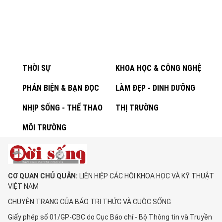
THỜI SỰ
KHOA HỌC & CÔNG NGHỆ
PHẢN BIỆN & BẠN ĐỌC
LÀM ĐẸP - DINH DƯỠNG
NHỊP SỐNG - THỂ THAO
THỊ TRƯỜNG
MÔI TRƯỜNG
CƠ QUAN CHỦ QUẢN:
LIÊN HIỆP CÁC HỘI KHOA HỌC VÀ KỸ THUẬT
VIỆT NAM
CHUYÊN TRANG CỦA BÁO TRI THỨC VÀ CUỘC SỐNG
Giấy phép số 01/GP-CBC do Cục Báo chí - Bộ Thông tin và Truyền