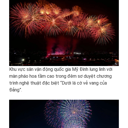
Khu vực sân vận động quốc gia Mỹ Đình lung linh với
màn pháo hoa tầm cao trong đêm sơ duyệt chương
trình nghệ thuật đặc biệt “Dưới lá cờ vẻ vang của
Đảng”.