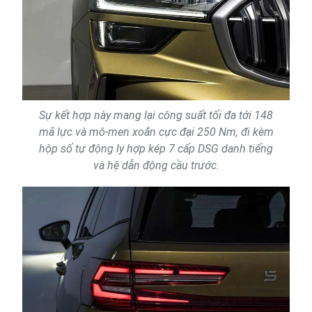
Sự kết hợp này mang lại công suất tối đa tới 148
mã lực và mô-men xoắn cực đại 250 Nm, đi kèm
hộp số tự động ly hợp kép 7 cấp DSG danh tiếng
và hệ dẫn động cầu trước.