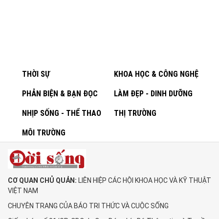
THỜI SỰ
KHOA HỌC & CÔNG NGHỆ
PHẢN BIỆN & BẠN ĐỌC
LÀM ĐẸP - DINH DƯỠNG
NHỊP SỐNG - THỂ THAO
THỊ TRƯỜNG
MÔI TRƯỜNG
CƠ QUAN CHỦ QUẢN:
LIÊN HIỆP CÁC HỘI KHOA HỌC VÀ KỸ THUẬT
VIỆT NAM
CHUYÊN TRANG CỦA BÁO TRI THỨC VÀ CUỘC SỐNG