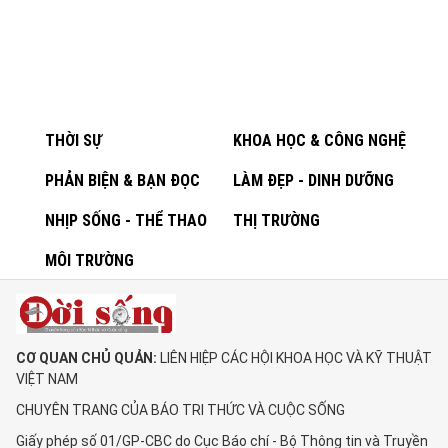
THỜI SỰ
KHOA HỌC & CÔNG NGHỆ
PHẢN BIỆN & BẠN ĐỌC
LÀM ĐẸP - DINH DƯỠNG
NHỊP SỐNG - THỂ THAO
THỊ TRƯỜNG
MÔI TRƯỜNG
CƠ QUAN CHỦ QUẢN:
LIÊN HIỆP CÁC HỘI KHOA HỌC VÀ KỸ THUẬT
VIỆT NAM
CHUYÊN TRANG CỦA BÁO TRI THỨC VÀ CUỘC SỐNG
Giấy phép số 01/GP-CBC do Cục Báo chí - Bộ Thông tin và Truyền