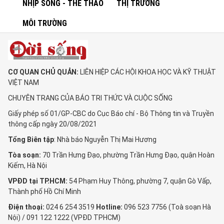
NHỊP SỐNG - THỂ THAO
THỊ TRƯỜNG
MÔI TRƯỜNG
CƠ QUAN CHỦ QUẢN:
LIÊN HIỆP CÁC HỘI KHOA HỌC VÀ KỸ THUẬT
VIỆT NAM
CHUYÊN TRANG CỦA BÁO TRI THỨC VÀ CUỘC SỐNG
Giấy phép số 01/GP-CBC do Cục Báo chí - Bộ Thông tin và Truyền
thông cấp ngày 20/08/2021
Tổng Biên tập
: Nhà báo Nguyễn Thị Mai Hương
Tòa soạn:
70 Trần Hưng Đạo, phường Trần Hưng Đạo, quận Hoàn
Kiếm, Hà Nội
VPĐD tại TP.HCM:
54 Phạm Huy Thông, phường 7, quận Gò Vấp,
Thành phố Hồ Chí Minh
Điện thoại:
024 6 254 3519
Hotline:
096 523 7756 (Toà soạn Hà
Nội) / 091 122 1222 (VPĐD TPHCM)