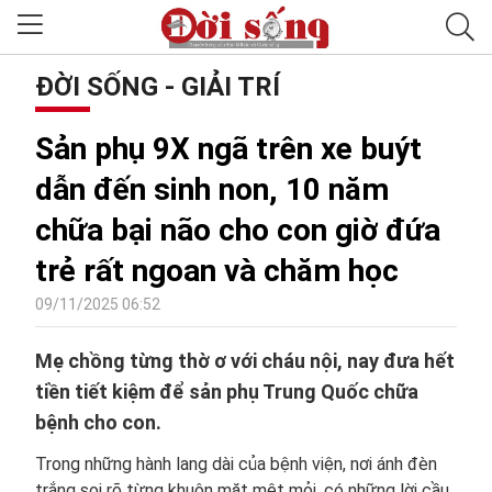
ĐỜI SỐNG - GIẢI TRÍ
Sản phụ 9X ngã trên xe buýt
dẫn đến sinh non, 10 năm
chữa bại não cho con giờ đứa
trẻ rất ngoan và chăm học
09/11/2025 06:52
Mẹ chồng từng thờ ơ với cháu nội, nay đưa hết
tiền tiết kiệm để sản phụ Trung Quốc chữa
bệnh cho con.
Trong những hành lang dài của bệnh viện, nơi ánh đèn
trắng soi rõ từng khuôn mặt mệt mỏi, có những lời cầu