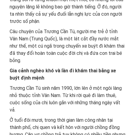
nguyện lặng lẽ không bao giờ thành tiếng. Ở đó, người
ta nhìn thấy cả sự yếu đuối lẫn nghị lực của con người
trước số phận.
Câu chuyện của Trương Cần Tú, người mẹ trẻ ở tỉnh
Vân Nam (Trung Quốc), là một lát cắt đầy nước mắt
như thế, một cú ngã trong chuyến xe buýt đi khám thai
đã thay đổi hoàn toàn cuộc đời chị và đứa con trai bé
bỏng.
Gia cảnh nghèo khó và lần đi khám thai bằng xe
buýt định mệnh
Trương Cần Tú sinh năm 1990, lớn lên ở một ngôi làng
nhỏ thuộc tỉnh Vân Nam. Từ khi rời quê đi làm thuê,
cuộc sống của chị luôn gắn với những tháng ngày vất
vả.
Ở tuổi đôi mươi, trong thời gian làm công nhân tại
thành phố, chị quen và kết hôn với người chồng đồng
hương. Cặp vợ chồng trẻ tuy không có nhiều tiền nhưng