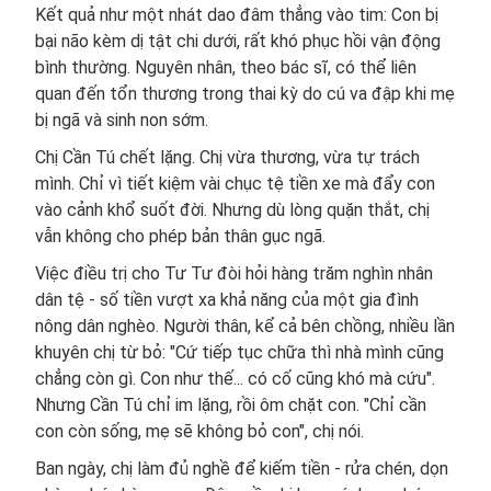
Kết quả như một nhát dao đâm thẳng vào tim: Con bị
bại não kèm dị tật chi dưới, rất khó phục hồi vận động
bình thường. Nguyên nhân, theo bác sĩ, có thể liên
quan đến tổn thương trong thai kỳ do cú va đập khi mẹ
bị ngã và sinh non sớm.
Chị Cần Tú chết lặng. Chị vừa thương, vừa tự trách
mình. Chỉ vì tiết kiệm vài chục tệ tiền xe mà đẩy con
vào cảnh khổ suốt đời. Nhưng dù lòng quặn thắt, chị
vẫn không cho phép bản thân gục ngã.
Việc điều trị cho Tư Tư đòi hỏi hàng trăm nghìn nhân
dân tệ - số tiền vượt xa khả năng của một gia đình
nông dân nghèo. Người thân, kể cả bên chồng, nhiều lần
khuyên chị từ bỏ: "Cứ tiếp tục chữa thì nhà mình cũng
chẳng còn gì. Con như thế... có cố cũng khó mà cứu".
Nhưng Cần Tú chỉ im lặng, rồi ôm chặt con. "Chỉ cần
con còn sống, mẹ sẽ không bỏ con", chị nói.
Ban ngày, chị làm đủ nghề để kiếm tiền - rửa chén, dọn