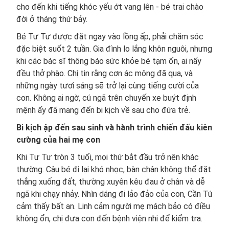
cho đến khi tiếng khóc yếu ớt vang lên - bé trai chào
đời ở tháng thứ bảy.
Bé Tư Tư được đặt ngay vào lồng ấp, phải chăm sóc
đặc biệt suốt 2 tuần. Gia đình lo lắng khôn nguôi, nhưng
khi các bác sĩ thông báo sức khỏe bé tạm ổn, ai nấy
đều thở phào. Chị tin rằng cơn ác mộng đã qua, và
những ngày tươi sáng sẽ trở lại cùng tiếng cười của
con. Không ai ngờ, cú ngã trên chuyến xe buýt định
mệnh ấy đã mang đến bi kịch về sau cho đứa trẻ.
Bi kịch ập đến sau sinh và hành trình chiến đấu kiên
cường của hai mẹ con
Khi Tư Tư tròn 3 tuổi, mọi thứ bắt đầu trở nên khác
thường. Cậu bé đi lại khó nhọc, bàn chân không thể đặt
thẳng xuống đất, thường xuyên kêu đau ở chân và dễ
ngã khi chạy nhảy. Nhìn dáng đi lảo đảo của con, Cần Tú
cảm thấy bất an. Linh cảm người mẹ mách bảo có điều
không ổn, chị đưa con đến bệnh viện nhi để kiểm tra.