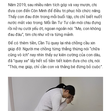
Năm 2019, sau nhiều năm tích góp và vay mượn, chị
đưa con đến Côn Minh để điều trị phục hồi chức năng.
Thấy con đau đớn trong mỗi buổi tập, chị chỉ biết nuốt
nước mắt vào trong. Mỗi lần Tư Tư cắn môi chịu đựng
rồi nở nụ cười yếu ớt, ngoan ngoãn nói: “Mẹ, con không
đau đâu”, tim chị như vỡ ra từng mảnh.
Để có thêm tiền, Cần Tú quay lại nhà chồng cầu xin
giúp đỡ. Người mẹ chồng từng thẳng thừng nói “chữa
cũng vô ích” nay nhìn thấy sự kiên cường của con dâu,
đã "quay xe" lấy hết số tiền tiết kiệm đưa cho chị, nói:
“Thôi, mẹ giúp, chỉ cần con và thằng bé đừng bỏ cuộc”.