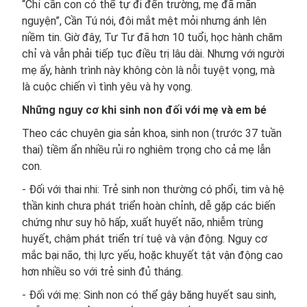
“Chỉ cần con có thể tự đi đến trường, mẹ đã mãn
nguyện”, Cần Tú nói, đôi mắt mệt mỏi nhưng ánh lên
niềm tin. Giờ đây, Tư Tư đã hơn 10 tuổi, học hành chăm
chỉ và vẫn phải tiếp tục điều trị lâu dài. Nhưng với người
mẹ ấy, hành trình này không còn là nỗi tuyệt vọng, mà
là cuộc chiến vì tình yêu và hy vọng.
Những nguy cơ khi sinh non đối với mẹ và em bé
Theo các chuyên gia sản khoa, sinh non (trước 37 tuần
thai) tiềm ẩn nhiều rủi ro nghiêm trọng cho cả mẹ lẫn
con.
- Đối với thai nhi: Trẻ sinh non thường có phổi, tim và hệ
thần kinh chưa phát triển hoàn chỉnh, dễ gặp các biến
chứng như suy hô hấp, xuất huyết não, nhiễm trùng
huyết, chậm phát triển trí tuệ và vận động. Nguy cơ
mắc bại não, thị lực yếu, hoặc khuyết tật vận động cao
hơn nhiều so với trẻ sinh đủ tháng.
- Đối với mẹ: Sinh non có thể gây băng huyết sau sinh,