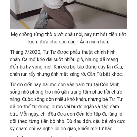
Mẹ chồng từng thờ ơ với cháu nội, nay rút hết tiền tiết
kiệm đưa cho con dâu - Ảnh minh hoạ.
Tháng 7/2020, Tư Tư được phẫu thuật chỉnh hình
chân. Ca mổ kéo dài suốt nhiều giờ, nhưng đã mang
đến tia hy vọng mới. Khi cậu bé tập đứng dậy lần đầu,
chân run rẩy nhưng ánh mắt sáng rỡ, Cần Tú bật khóc.
Từ đó đến nay, hai mẹ con vẫn bám trụ tại Côn Minh,
sống nhờ phòng trọ nhỏ gần trung tâm phục hồi chức
năng. Cuộc sống còn nhiều khó khăn, nhưng bé Tư Tư
đã có thể tự đứng, bước vài bước ngắn và tập cầm
bút. Mỗi ngày, chị đều đưa con đến lớp tập đi, lặng lẽ
dõi theo từng tiến bộ nhỏ. Dù đau đớn, cậu bé vẫn cực
kỳ chăm chỉ và nghe lời cô giáo, khiến mẹ tự hào.