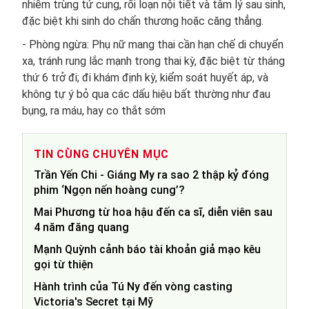
nhiễm trùng tử cung, rối loạn nội tiết và tâm lý sau sinh,
đặc biệt khi sinh do chấn thương hoặc căng thẳng.
- Phòng ngừa: Phụ nữ mang thai cần hạn chế di chuyển
xa, tránh rung lắc mạnh trong thai kỳ, đặc biệt từ tháng
thứ 6 trở đi; đi khám định kỳ, kiểm soát huyết áp, và
không tự ý bỏ qua các dấu hiệu bất thường như đau
bụng, ra máu, hay co thắt sớm
TIN CÙNG CHUYÊN MỤC
Trần Yến Chi - Giáng My ra sao 2 thập kỷ đóng
phim ‘Ngọn nến hoàng cung’?
Mai Phương từ hoa hậu đến ca sĩ, diễn viên sau
4 năm đăng quang
Mạnh Quỳnh cảnh báo tài khoản giả mạo kêu
gọi từ thiện
Hành trình của Tú Ny đến vòng casting
Victoria's Secret tại Mỹ