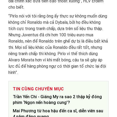
dài chính xác đưa tiền đạo thoát xuống”, HLV Erdem
cho biết.
“Pirlo nói với tôi rằng ông ấy thực sự không muốn dùng
không chỉ Ronaldo mà cả Dybala, bởi họ đều không
tích cực trong tranh chấp, dựa trên số liệu thu thập.
Nhưng Juventus đã chi hơn 100 triệu euro mua
Ronaldo, nên để Ronaldo trên ghế dự bị là điều bất khả
thi. Mọi số liệu khác của Ronaldo đều rất tốt, nhưng
riêng tranh chấp thì không. Pirlo vì thế thích dùng
Alvaro Morata hơn vì khi mất bóng, cậu ta sẽ gây áp
lực đủ để hàng phòng ngự có thời gian tổ chức lại đội
hình”.
TIN CÙNG CHUYÊN MỤC
Trần Yến Chi - Giáng My ra sao 2 thập kỷ đóng
phim ‘Ngọn nến hoàng cung’?
Mai Phương từ hoa hậu đến ca sĩ, diễn viên sau
4 năm đăng quang