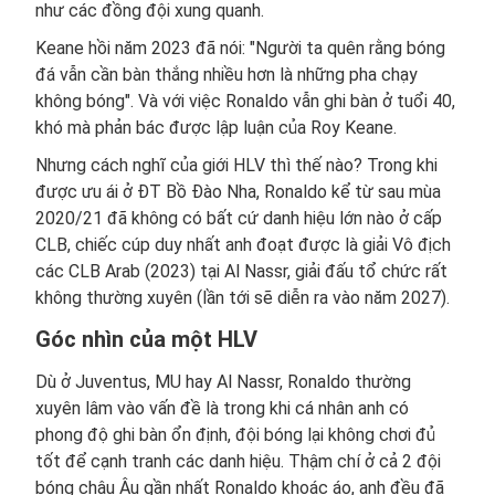
như các đồng đội xung quanh.
Keane hồi năm 2023 đã nói: "Người ta quên rằng bóng
đá vẫn cần bàn thắng nhiều hơn là những pha chạy
không bóng". Và với việc Ronaldo vẫn ghi bàn ở tuổi 40,
khó mà phản bác được lập luận của Roy Keane.
Nhưng cách nghĩ của giới HLV thì thế nào? Trong khi
được ưu ái ở ĐT Bồ Đào Nha, Ronaldo kể từ sau mùa
2020/21 đã không có bất cứ danh hiệu lớn nào ở cấp
CLB, chiếc cúp duy nhất anh đoạt được là giải Vô địch
các CLB Arab (2023) tại Al Nassr, giải đấu tổ chức rất
không thường xuyên (lần tới sẽ diễn ra vào năm 2027).
Góc nhìn của một HLV
Dù ở Juventus, MU hay Al Nassr, Ronaldo thường
xuyên lâm vào vấn đề là trong khi cá nhân anh có
phong độ ghi bàn ổn định, đội bóng lại không chơi đủ
tốt để cạnh tranh các danh hiệu. Thậm chí ở cả 2 đội
bóng châu Âu gần nhất Ronaldo khoác áo, anh đều đã