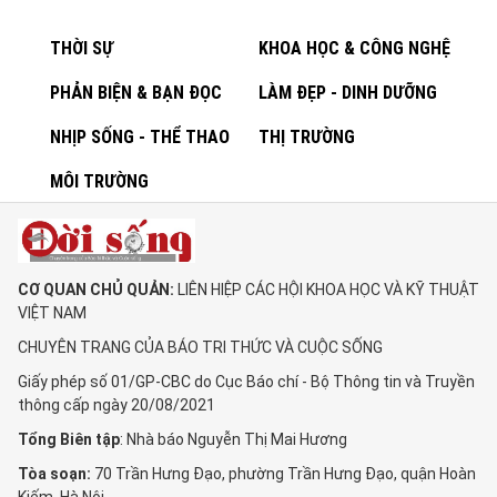
THỜI SỰ
KHOA HỌC & CÔNG NGHỆ
PHẢN BIỆN & BẠN ĐỌC
LÀM ĐẸP - DINH DƯỠNG
NHỊP SỐNG - THỂ THAO
THỊ TRƯỜNG
MÔI TRƯỜNG
CƠ QUAN CHỦ QUẢN:
LIÊN HIỆP CÁC HỘI KHOA HỌC VÀ KỸ THUẬT
VIỆT NAM
CHUYÊN TRANG CỦA BÁO TRI THỨC VÀ CUỘC SỐNG
Giấy phép số 01/GP-CBC do Cục Báo chí - Bộ Thông tin và Truyền
thông cấp ngày 20/08/2021
Tổng Biên tập
: Nhà báo Nguyễn Thị Mai Hương
Tòa soạn:
70 Trần Hưng Đạo, phường Trần Hưng Đạo, quận Hoàn
Kiếm, Hà Nội