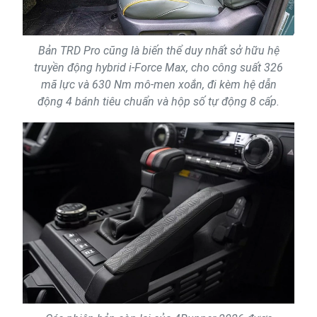
Bản TRD Pro cũng là biến thể duy nhất sở hữu hệ
truyền động hybrid i-Force Max, cho công suất 326
mã lực và 630 Nm mô-men xoắn, đi kèm hệ dẫn
động 4 bánh tiêu chuẩn và hộp số tự động 8 cấp.