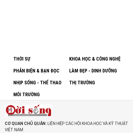
THỜI SỰ
KHOA HỌC & CÔNG NGHỆ
PHẢN BIỆN & BẠN ĐỌC
LÀM ĐẸP - DINH DƯỠNG
NHỊP SỐNG - THỂ THAO
THỊ TRƯỜNG
MÔI TRƯỜNG
CƠ QUAN CHỦ QUẢN:
LIÊN HIỆP CÁC HỘI KHOA HỌC VÀ KỸ THUẬT
VIỆT NAM