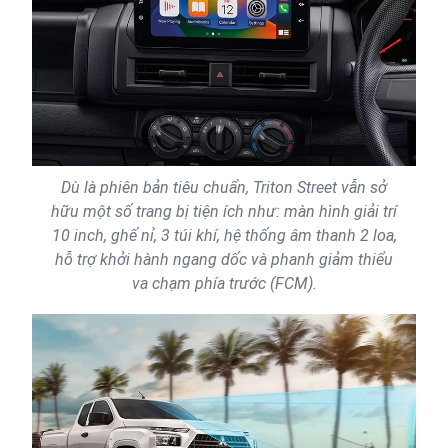
Dù là phiên bản tiêu chuẩn, Triton Street vẫn sở
hữu một số trang bị tiện ích như: màn hình giải trí
10 inch, ghế nỉ, 3 túi khí, hệ thống âm thanh 2 loa,
hỗ trợ khởi hành ngang dốc và phanh giảm thiểu
va chạm phía trước (FCM).