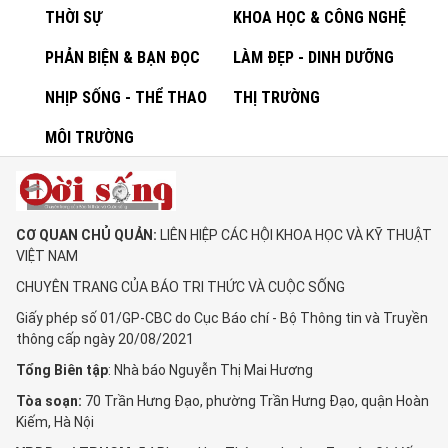
THỜI SỰ
KHOA HỌC & CÔNG NGHỆ
PHẢN BIỆN & BẠN ĐỌC
LÀM ĐẸP - DINH DƯỠNG
NHỊP SỐNG - THỂ THAO
THỊ TRƯỜNG
MÔI TRƯỜNG
CƠ QUAN CHỦ QUẢN:
LIÊN HIỆP CÁC HỘI KHOA HỌC VÀ KỸ THUẬT
VIỆT NAM
CHUYÊN TRANG CỦA BÁO TRI THỨC VÀ CUỘC SỐNG
Giấy phép số 01/GP-CBC do Cục Báo chí - Bộ Thông tin và Truyền
thông cấp ngày 20/08/2021
Tổng Biên tập
: Nhà báo Nguyễn Thị Mai Hương
Tòa soạn:
70 Trần Hưng Đạo, phường Trần Hưng Đạo, quận Hoàn
Kiếm, Hà Nội