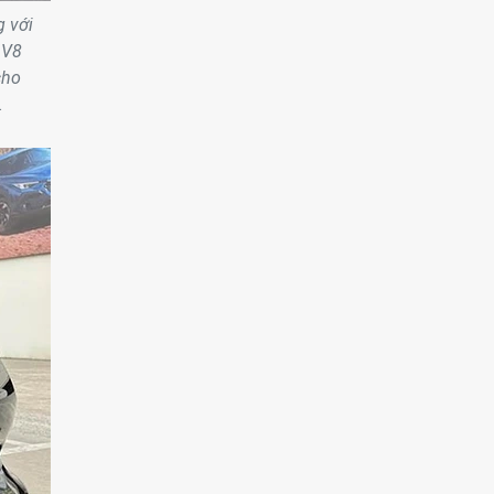
g với
 V8
cho
.