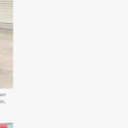
cam
ớc,