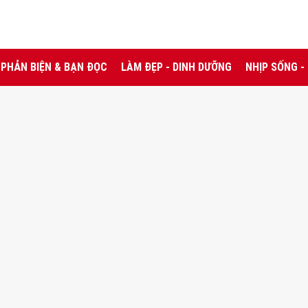
PHẢN BIỆN & BẠN ĐỌC
LÀM ĐẸP - DINH DƯỠNG
NHỊP SỐNG -