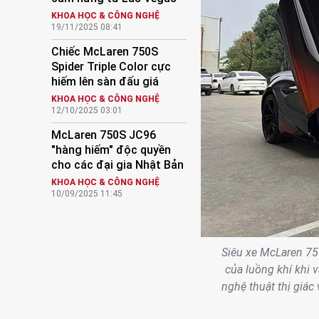
KHOA HỌC & CÔNG NGHỆ
19/11/2025 08:41
Chiếc McLaren 750S
Spider Triple Color cực
hiếm lên sàn đấu giá
KHOA HỌC & CÔNG NGHỆ
12/10/2025 03:01
McLaren 750S JC96
"hàng hiếm" độc quyền
cho các đại gia Nhật Bản
KHOA HỌC & CÔNG NGHỆ
10/09/2025 11:45
Siêu xe McLaren 750
của luồng khí khi v
nghệ thuật thị giá