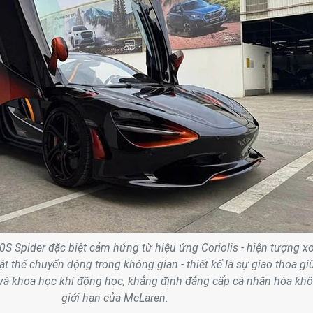
S Spider đặc biệt cảm hứng từ hiệu ứng Coriolis - hiện tượng x
ật thể chuyển động trong không gian - thiết kế là sự giao thoa gi
c và khoa học khí động học, khẳng định đẳng cấp cá nhân hóa kh
giới hạn của McLaren.