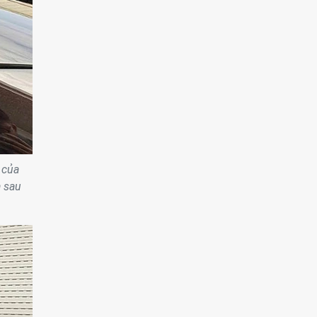
 của
a sau