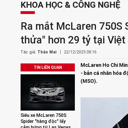
KHOA HỌC & CÔNG NGHỆ
Ra mắt McLaren 750S S
thửa" hơn 29 tỷ tại Việ
Tác giả:
Thảo Mai
22/12/2025 08:16
McLaren Ho Chi Min
TIN LIÊN QUAN
- bản cá nhân hóa đ
(MSO).
Siêu xe McLaren 750S
Spider "hàng độc" lấy
cảm hứng từ Las Vegas