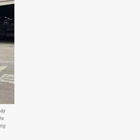
oáy
ữa
ông