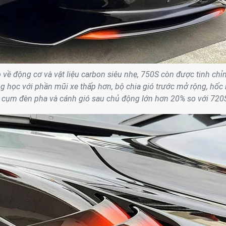
về động cơ và vật liệu carbon siêu nhẹ, 750S còn được tinh chỉ
 học với phần mũi xe thấp hơn, bộ chia gió trước mở rộng, hốc 
 cụm đèn pha và cánh gió sau chủ động lớn hơn 20% so với 720