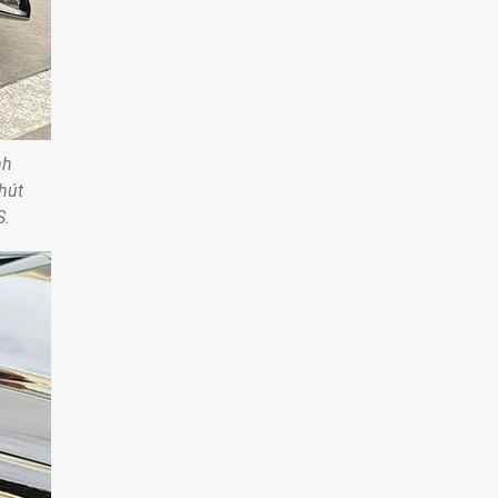
nh
hút
S.