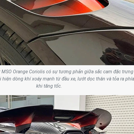
 MSO Orange Coriolis có sự tương phản giữa sắc cam đặc trưng
i hiện dòng khí xoáy mạnh từ đầu xe, lướt dọc thân và tỏa ra phí
khi tăng tốc.