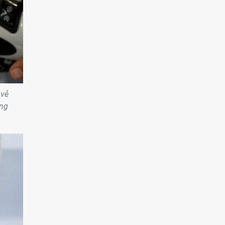
 vẻ
ằng