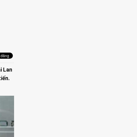
i Lan
tiến.