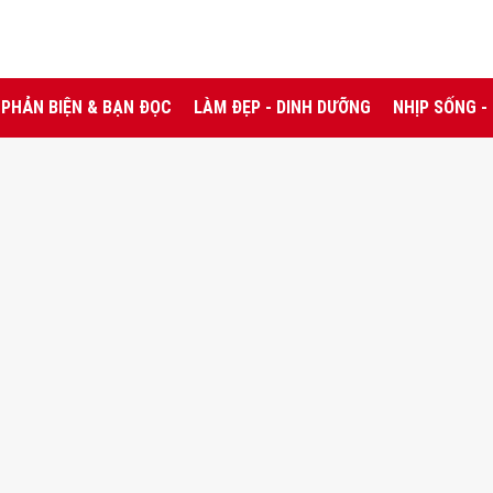
PHẢN BIỆN & BẠN ĐỌC
LÀM ĐẸP - DINH DƯỠNG
NHỊP SỐNG -