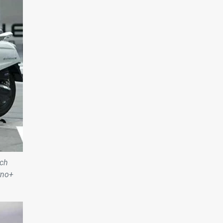
ách
rno+