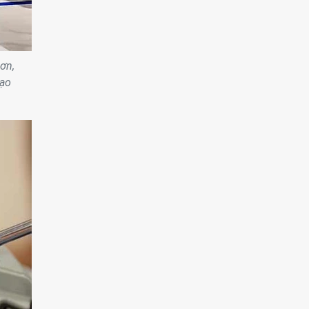
ơn,
tạo