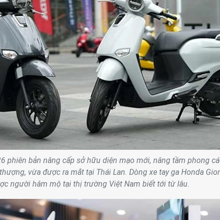
6 phiên bản nâng cấp sở hữu diện mạo mới, nâng tầm phong c
thượng, vừa được ra mắt tại Thái Lan. Dòng xe tay ga Honda Gio
c người hâm mộ tại thị trường Việt Nam biết tới từ lâu.