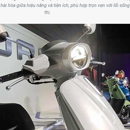
 hài hòa giữa hiệu năng và tiện ích, phù hợp trọn vẹn với lối sống
thị.