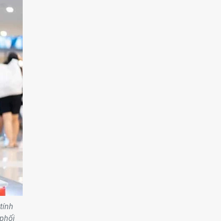
tính
 phối