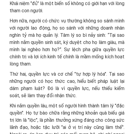
Khái niệm "đủ" là một biến số không có giới hạn với lòng
tham con người.
Hơn nữa, người có chức vụ thường không so sánh mình
với người lao động, họ so sánh với những doanh nhân
nghìn tỷ mà họ quản lý. Tâm lý so bì nảy sinh: “Tại sao
mình nắm quyền sinh sát, ký duyệt cho họ làm giàu, mà
mình lại nghèo hơn họ?”. Sự lệch pha giữa quyền lực
chính trị và lợi ích kinh tế chính là mầm mống kích hoạt
lòng tham.
Thứ hai, quyền lực và cơ chế "tự hợp lý hóa". Tại sao
những người có học thức cao, hiểu biết pháp luật lại
dám phạm luật? Đó là vì quyền lực, nếu thiếu kiểm
soát, sẽ làm thay đổi nhận thức.
Khi nắm quyền lâu, một số người hình thành tâm lý "đặc
quyền". Họ tự bào chữa rằng những khoản quà biếu giá
trị lớn là "lộc", là phần thưởng xứng đáng cho công sức
lãnh đạo, hoặc tặc lưỡi "ai ở vị trí này cũng làm thế".