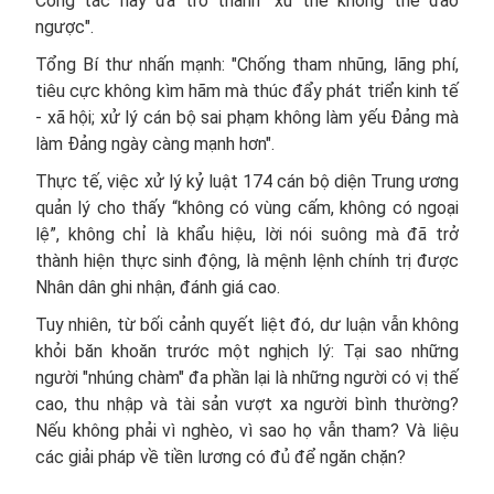
Công tác này đã trở thành "xu thế không thể đảo
ngược".
Tổng Bí thư nhấn mạnh: "Chống tham nhũng, lãng phí,
tiêu cực không kìm hãm mà thúc đẩy phát triển kinh tế
- xã hội; xử lý cán bộ sai phạm không làm yếu Đảng mà
làm Đảng ngày càng mạnh hơn".
Thực tế, việc xử lý kỷ luật 174 cán bộ diện Trung ương
quản lý cho thấy “không có vùng cấm, không có ngoại
lệ”, không chỉ là khẩu hiệu, lời nói suông mà đã trở
thành hiện thực sinh động, là mệnh lệnh chính trị được
Nhân dân ghi nhận, đánh giá cao.
Tuy nhiên, từ bối cảnh quyết liệt đó, dư luận vẫn không
khỏi băn khoăn trước một nghịch lý: Tại sao những
người "nhúng chàm" đa phần lại là những người có vị thế
cao, thu nhập và tài sản vượt xa người bình thường?
Nếu không phải vì nghèo, vì sao họ vẫn tham? Và liệu
các giải pháp về tiền lương có đủ để ngăn chặn?