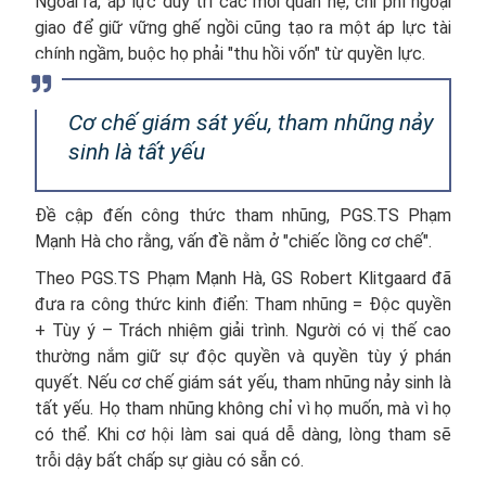
Ngoài ra, áp lực duy trì các mối quan hệ, chi phí ngoại
giao để giữ vững ghế ngồi cũng tạo ra một áp lực tài
chính ngầm, buộc họ phải "thu hồi vốn" từ quyền lực.
Cơ chế giám sát yếu, tham nhũng nảy
sinh là tất yếu
Đề cập đến công thức tham nhũng, PGS.TS Phạm
Mạnh Hà cho rằng, vấn đề nằm ở "chiếc lồng cơ chế".
Theo PGS.TS Phạm Mạnh Hà, GS Robert Klitgaard đã
đưa ra công thức kinh điển: Tham nhũng = Độc quyền
+ Tùy ý – Trách nhiệm giải trình. Người có vị thế cao
thường nắm giữ sự độc quyền và quyền tùy ý phán
quyết. Nếu cơ chế giám sát yếu, tham nhũng nảy sinh là
tất yếu. Họ tham nhũng không chỉ vì họ muốn, mà vì họ
có thể. Khi cơ hội làm sai quá dễ dàng, lòng tham sẽ
trỗi dậy bất chấp sự giàu có sẵn có.