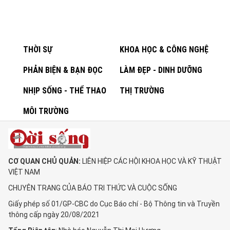
THỜI SỰ
KHOA HỌC & CÔNG NGHỆ
PHẢN BIỆN & BẠN ĐỌC
LÀM ĐẸP - DINH DƯỠNG
NHỊP SỐNG - THỂ THAO
THỊ TRƯỜNG
MÔI TRƯỜNG
CƠ QUAN CHỦ QUẢN:
LIÊN HIỆP CÁC HỘI KHOA HỌC VÀ KỸ THUẬT
VIỆT NAM
CHUYÊN TRANG CỦA BÁO TRI THỨC VÀ CUỘC SỐNG
Giấy phép số 01/GP-CBC do Cục Báo chí - Bộ Thông tin và Truyền
thông cấp ngày 20/08/2021