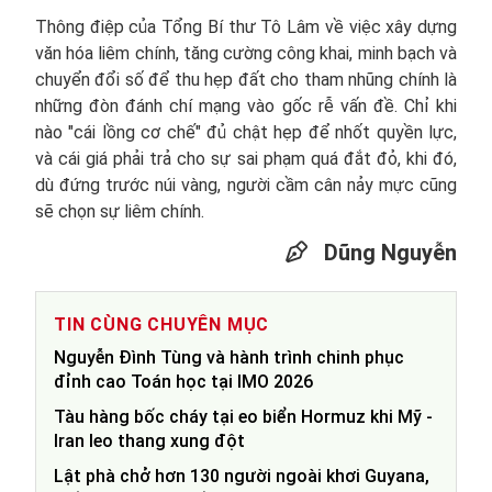
Thông điệp của Tổng Bí thư Tô Lâm về việc xây dựng
văn hóa liêm chính, tăng cường công khai, minh bạch và
chuyển đổi số để thu hẹp đất cho tham nhũng chính là
những đòn đánh chí mạng vào gốc rễ vấn đề. Chỉ khi
nào "cái lồng cơ chế" đủ chật hẹp để nhốt quyền lực,
và cái giá phải trả cho sự sai phạm quá đắt đỏ, khi đó,
dù đứng trước núi vàng, người cầm cân nảy mực cũng
sẽ chọn sự liêm chính.
Dũng Nguyễn
TIN CÙNG CHUYÊN MỤC
Nguyễn Đình Tùng và hành trình chinh phục
đỉnh cao Toán học tại IMO 2026
Tàu hàng bốc cháy tại eo biển Hormuz khi Mỹ -
Iran leo thang xung đột
Lật phà chở hơn 130 người ngoài khơi Guyana,