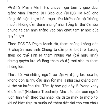
PGS.TS Phạm Mạnh Hà, chuyên gia tâm lý giáo dục,
giảng viên Trường ĐH Giáo dục (ĐHQG Hà Nội) cho
rằng, để hiện thực hóa mục tiêu khiến cán bộ "không
muốn, không cần tham nhũng" như Tổng Bí thư đã nêu,
chúng ta cần nhìn thẳng vào bản chất tâm lý học của
quyền lực.
Theo PGS.TS Phạm Mạnh Hà, tham nhũng không còn
là chuyện mưu sinh. Chúng ta cần phân biệt rõ: Lương
thấp có thể sinh ra tham nhũng vặt (để mưu sinh),
nhưng quyền lực và lòng tham vô độ mới sinh ra tham
nhũng lớn.
Thực tế, với những người có địa vị, động lực của họ
không còn là nhu cầu sinh tồn mà là nhu cầu khẳng định
vị thế và hưởng thụ. Tâm lý học gọi đây là "Vòng xoáy
khoái lạc" (Hedonic Treadmill). Nhu cầu của con người
luôn tịnh tiến theo thu nhập. Khi đi xe máy, ta mơ ô tô;
khi có biệt thự, ta muốn có thêm đất đai cho con cháu.