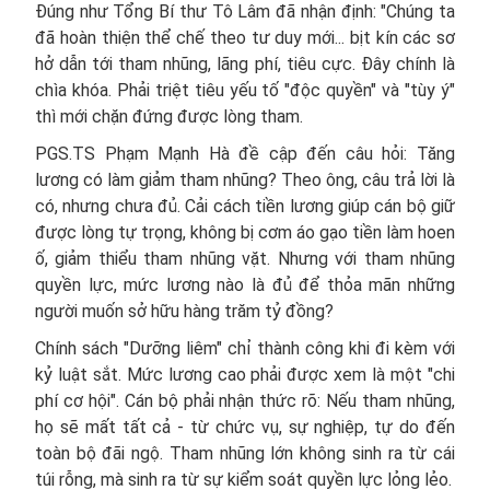
Đúng như Tổng Bí thư Tô Lâm đã nhận định: "Chúng ta
đã hoàn thiện thể chế theo tư duy mới... bịt kín các sơ
hở dẫn tới tham nhũng, lãng phí, tiêu cực. Đây chính là
chìa khóa. Phải triệt tiêu yếu tố "độc quyền" và "tùy ý"
thì mới chặn đứng được lòng tham.
PGS.TS Phạm Mạnh Hà đề cập đến câu hỏi: Tăng
lương có làm giảm tham nhũng? Theo ông, câu trả lời là
có, nhưng chưa đủ. Cải cách tiền lương giúp cán bộ giữ
được lòng tự trọng, không bị cơm áo gạo tiền làm hoen
ố, giảm thiểu tham nhũng vặt. Nhưng với tham nhũng
quyền lực, mức lương nào là đủ để thỏa mãn những
người muốn sở hữu hàng trăm tỷ đồng?
Chính sách "Dưỡng liêm" chỉ thành công khi đi kèm với
kỷ luật sắt. Mức lương cao phải được xem là một "chi
phí cơ hội". Cán bộ phải nhận thức rõ: Nếu tham nhũng,
họ sẽ mất tất cả - từ chức vụ, sự nghiệp, tự do đến
toàn bộ đãi ngộ. Tham nhũng lớn không sinh ra từ cái
túi rỗng, mà sinh ra từ sự kiểm soát quyền lực lỏng lẻo.