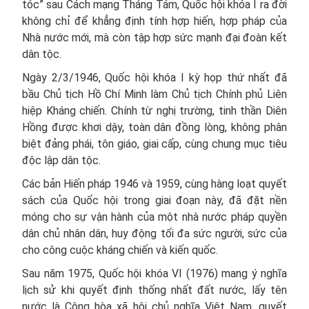
tóc” sau Cách mạng Tháng Tám, Quốc hội khóa I ra đời
không chỉ để khẳng định tính hợp hiến, hợp pháp của
Nhà nước mới, mà còn tập hợp sức mạnh đại đoàn kết
dân tộc.
Ngày 2/3/1946, Quốc hội khóa I kỳ họp thứ nhất đã
bầu Chủ tịch Hồ Chí Minh làm Chủ tịch Chính phủ Liên
hiệp Kháng chiến. Chính từ nghị trường, tinh thần Diên
Hồng được khơi dậy, toàn dân đồng lòng, không phân
biệt đảng phái, tôn giáo, giai cấp, cùng chung mục tiêu
độc lập dân tộc.
Các bản Hiến pháp 1946 và 1959, cùng hàng loạt quyết
sách của Quốc hội trong giai đoạn này, đã đặt nền
móng cho sự vận hành của một nhà nước pháp quyền
dân chủ nhân dân, huy động tối đa sức người, sức của
cho công cuộc kháng chiến và kiến quốc.
Sau năm 1975, Quốc hội khóa VI (1976) mang ý nghĩa
lịch sử khi quyết định thống nhất đất nước, lấy tên
nước là Cộng hòa xã hội chủ nghĩa Việt Nam, quyết