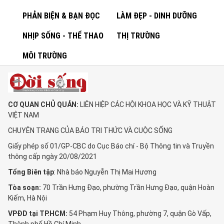
PHẢN BIỆN & BẠN ĐỌC
LÀM ĐẸP - DINH DƯỠNG
NHỊP SỐNG - THỂ THAO
THỊ TRƯỜNG
MÔI TRƯỜNG
CƠ QUAN CHỦ QUẢN:
LIÊN HIỆP CÁC HỘI KHOA HỌC VÀ KỸ THUẬT
VIỆT NAM
CHUYÊN TRANG CỦA BÁO TRI THỨC VÀ CUỘC SỐNG
Giấy phép số 01/GP-CBC do Cục Báo chí - Bộ Thông tin và Truyền
thông cấp ngày 20/08/2021
Tổng Biên tập
: Nhà báo Nguyễn Thị Mai Hương
Tòa soạn:
70 Trần Hưng Đạo, phường Trần Hưng Đạo, quận Hoàn
Kiếm, Hà Nội
VPĐD tại TP.HCM:
54 Phạm Huy Thông, phường 7, quận Gò Vấp,