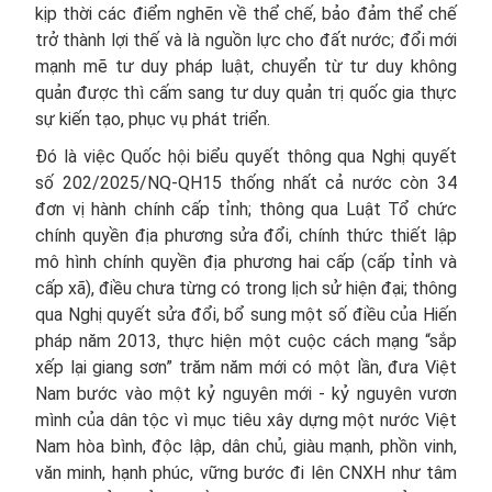
kịp thời các điểm nghẽn về thể chế, bảo đảm thể chế
trở thành lợi thế và là nguồn lực cho đất nước; đổi mới
mạnh mẽ tư duy pháp luật, chuyển từ tư duy không
quản được thì cấm sang tư duy quản trị quốc gia thực
sự kiến tạo, phục vụ phát triển.
Đó là việc Quốc hội biểu quyết thông qua Nghị quyết
số 202/2025/NQ-QH15 thống nhất cả nước còn 34
đơn vị hành chính cấp tỉnh; thông qua Luật Tổ chức
chính quyền địa phương sửa đổi, chính thức thiết lập
mô hình chính quyền địa phương hai cấp (cấp tỉnh và
cấp xã), điều chưa từng có trong lịch sử hiện đại; thông
qua Nghị quyết sửa đổi, bổ sung một số điều của Hiến
pháp năm 2013, thực hiện một cuộc cách mạng “sắp
xếp lại giang sơn” trăm năm mới có một lần, đưa Việt
Nam bước vào một kỷ nguyên mới - kỷ nguyên vươn
mình của dân tộc vì mục tiêu xây dựng một nước Việt
Nam hòa bình, độc lập, dân chủ, giàu mạnh, phồn vinh,
văn minh, hạnh phúc, vững bước đi lên CNXH như tâm