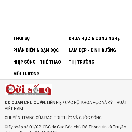
THỜI SỰ
KHOA HỌC & CÔNG NGHỆ
PHẢN BIỆN & BẠN ĐỌC
LÀM ĐẸP - DINH DƯỠNG
NHỊP SỐNG - THỂ THAO
THỊ TRƯỜNG
MÔI TRƯỜNG
CƠ QUAN CHỦ QUẢN:
LIÊN HIỆP CÁC HỘI KHOA HỌC VÀ KỸ THUẬT
VIỆT NAM
CHUYÊN TRANG CỦA BÁO TRI THỨC VÀ CUỘC SỐNG
Giấy phép số 01/GP-CBC do Cục Báo chí - Bộ Thông tin và Truyền