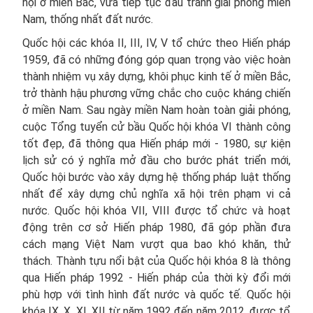
hội ở miền Bắc, vừa tiếp tục đấu tranh giải phóng miền
Nam, thống nhất đất nước.
Quốc hội các khóa II, III, IV, V tổ chức theo Hiến pháp
1959, đã có những đóng góp quan trọng vào việc hoàn
thành nhiệm vụ xây dựng, khôi phục kinh tế ở miền Bắc,
trở thành hậu phương vững chắc cho cuộc kháng chiến
ở miền Nam. Sau ngày miền Nam hoàn toàn giải phóng,
cuộc Tổng tuyển cử bầu Quốc hội khóa VI thành công
tốt đẹp, đã thông qua Hiến pháp mới - 1980, sự kiện
lịch sử có ý nghĩa mở đầu cho bước phát triển mới,
Quốc hội bước vào xây dựng hệ thống pháp luật thống
nhất để xây dựng chủ nghĩa xã hội trên phạm vi cả
nước. Quốc hội khóa VII, VIII được tổ chức và hoạt
động trên cơ sở Hiến pháp 1980, đã góp phần đưa
cách mạng Việt Nam vượt qua bao khó khăn, thử
thách. Thành tựu nổi bật của Quốc hội khóa 8 là thông
qua Hiến pháp 1992 - Hiến pháp của thời kỳ đổi mới
phù hợp với tình hình đất nước và quốc tế. Quốc hội
khóa IX, X, XI, XII từ năm 1992 đến năm 2012, được tổ