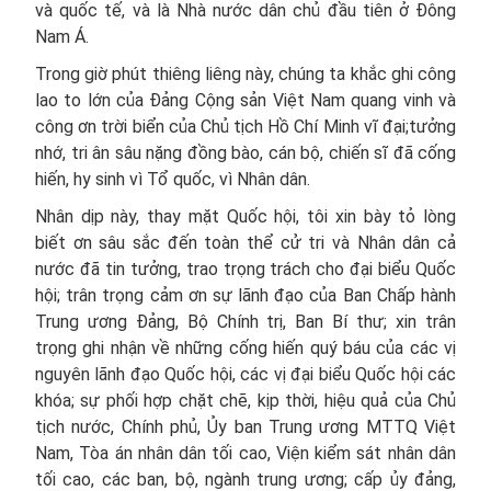
và quốc tế, và là Nhà nước dân chủ đầu tiên ở Đông
Nam Á.
Trong giờ phút thiêng liêng này, chúng ta khắc ghi công
lao to lớn của Đảng Cộng sản Việt Nam quang vinh và
công ơn trời biển của Chủ tịch Hồ Chí Minh vĩ đại;tưởng
nhớ, tri ân sâu nặng đồng bào, cán bộ, chiến sĩ đã cống
hiến, hy sinh vì Tổ quốc, vì Nhân dân.
Nhân dịp này, thay mặt Quốc hội, tôi xin bày tỏ lòng
biết ơn sâu sắc đến toàn thể cử tri và Nhân dân cả
nước đã tin tưởng, trao trọng trách cho đại biểu Quốc
hội; trân trọng cảm ơn sự lãnh đạo của Ban Chấp hành
Trung ương Đảng, Bộ Chính trị, Ban Bí thư; xin trân
trọng ghi nhận về những cống hiến quý báu của các vị
nguyên lãnh đạo Quốc hội, các vị đại biểu Quốc hội các
khóa; sự phối hợp chặt chẽ, kịp thời, hiệu quả của Chủ
tịch nước, Chính phủ, Ủy ban Trung ương MTTQ Việt
Nam, Tòa án nhân dân tối cao, Viện kiểm sát nhân dân
tối cao, các ban, bộ, ngành trung ương; cấp ủy đảng,