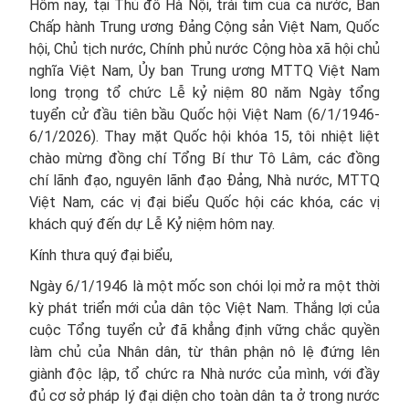
Hôm nay, tại Thủ đô Hà Nội, trái tim của cả nước, Ban
Chấp hành Trung ương Đảng Cộng sản Việt Nam, Quốc
hội, Chủ tịch nước, Chính phủ nước Cộng hòa xã hội chủ
nghĩa Việt Nam, Ủy ban Trung ương MTTQ Việt Nam
long trọng tổ chức Lễ kỷ niệm 80 năm Ngày tổng
tuyển cử đầu tiên bầu Quốc hội Việt Nam (6/1/1946-
6/1/2026). Thay mặt Quốc hội khóa 15, tôi nhiệt liệt
chào mừng đồng chí Tổng Bí thư Tô Lâm, các đồng
chí lãnh đạo, nguyên lãnh đạo Đảng, Nhà nước, MTTQ
Việt Nam, các vị đại biểu Quốc hội các khóa, các vị
khách quý đến dự Lễ Kỷ niệm hôm nay.
Kính thưa quý đại biểu,
Ngày 6/1/1946 là một mốc son chói lọi mở ra một thời
kỳ phát triển mới của dân tộc Việt Nam. Thắng lợi của
cuộc Tổng tuyển cử đã khẳng định vững chắc quyền
làm chủ của Nhân dân, từ thân phận nô lệ đứng lên
giành độc lập, tổ chức ra Nhà nước của mình, với đầy
đủ cơ sở pháp lý đại diện cho toàn dân ta ở trong nước