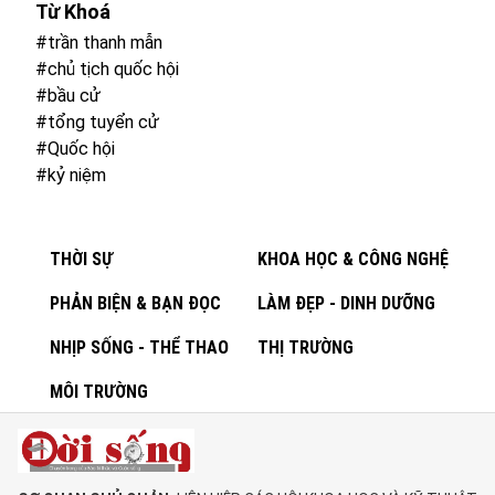
Từ Khoá
#trần thanh mẫn
#chủ tịch quốc hội
#bầu cử
#tổng tuyển cử
#Quốc hội
#kỷ niệm
THỜI SỰ
KHOA HỌC & CÔNG NGHỆ
PHẢN BIỆN & BẠN ĐỌC
LÀM ĐẸP - DINH DƯỠNG
NHỊP SỐNG - THỂ THAO
THỊ TRƯỜNG
MÔI TRƯỜNG