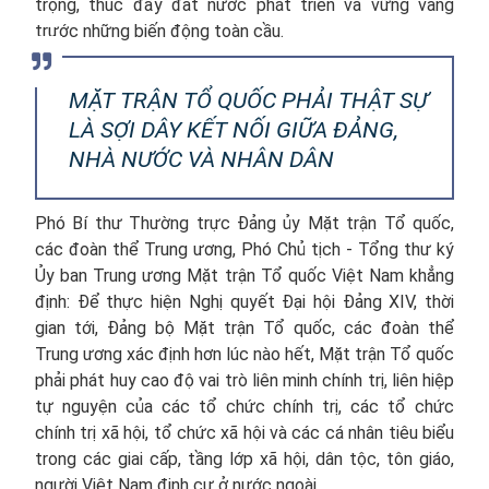
trọng, thúc đẩy đất nước phát triển và vững vàng
trước những biến động toàn cầu.
MẶT TRẬN TỔ QUỐC PHẢI THẬT SỰ
LÀ SỢI DÂY KẾT NỐI GIỮA ĐẢNG,
NHÀ NƯỚC VÀ NHÂN DÂN
Phó Bí thư Thường trực Đảng ủy Mặt trận Tổ quốc,
các đoàn thể Trung ương, Phó Chủ tịch - Tổng thư ký
Ủy ban Trung ương Mặt trận Tổ quốc Việt Nam khẳng
định: Để thực hiện Nghị quyết Đại hội Đảng XIV, thời
gian tới, Đảng bộ Mặt trận Tổ quốc, các đoàn thể
Trung ương xác định hơn lúc nào hết, Mặt trận Tổ quốc
phải phát huy cao độ vai trò liên minh chính trị, liên hiệp
tự nguyện của các tổ chức chính trị, các tổ chức
chính trị xã hội, tổ chức xã hội và các cá nhân tiêu biểu
trong các giai cấp, tầng lớp xã hội, dân tộc, tôn giáo,
người Việt Nam định cư ở nước ngoài.