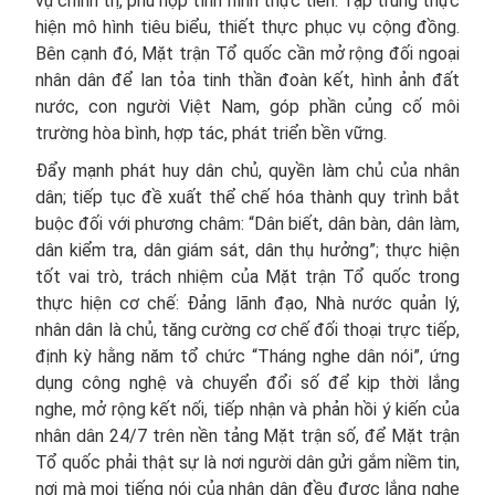
vụ chính trị, phù hợp tình hình thực tiễn. Tập trung thực
hiện mô hình tiêu biểu, thiết thực phục vụ cộng đồng.
Bên cạnh đó, Mặt trận Tổ quốc cần mở rộng đối ngoại
nhân dân để lan tỏa tinh thần đoàn kết, hình ảnh đất
nước, con người Việt Nam, góp phần củng cố môi
trường hòa bình, hợp tác, phát triển bền vững.
Đẩy mạnh phát huy dân chủ, quyền làm chủ của nhân
dân; tiếp tục đề xuất thể chế hóa thành quy trình bắt
buộc đối với phương châm: “Dân biết, dân bàn, dân làm,
dân kiểm tra, dân giám sát, dân thụ hưởng”; thực hiện
tốt vai trò, trách nhiệm của Mặt trận Tổ quốc trong
thực hiện cơ chế: Đảng lãnh đạo, Nhà nước quản lý,
nhân dân là chủ, tăng cường cơ chế đối thoại trực tiếp,
định kỳ hằng năm tổ chức “Tháng nghe dân nói”, ứng
dụng công nghệ và chuyển đổi số để kịp thời lắng
nghe, mở rộng kết nối, tiếp nhận và phản hồi ý kiến của
nhân dân 24/7 trên nền tảng Mặt trận số, để Mặt trận
Tổ quốc phải thật sự là nơi người dân gửi gắm niềm tin,
nơi mà mọi tiếng nói của nhân dân đều được lắng nghe