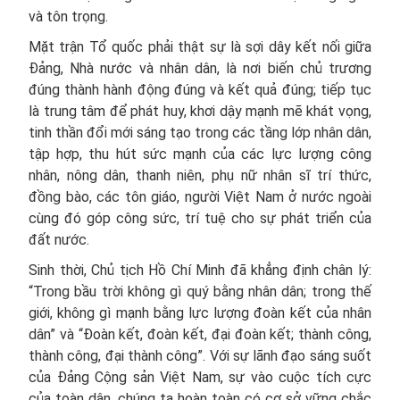
và tôn trọng.
Mặt trận Tổ quốc phải thật sự là sợi dây kết nối giữa
Đảng, Nhà nước và nhân dân, là nơi biến chủ trương
đúng thành hành động đúng và kết quả đúng; tiếp tục
là trung tâm để phát huy, khơi dậy mạnh mẽ khát vọng,
tinh thần đổi mới sáng tạo trong các tầng lớp nhân dân,
tập hợp, thu hút sức mạnh của các lực lượng công
nhân, nông dân, thanh niên, phụ nữ nhân sĩ trí thức,
đồng bào, các tôn giáo, người Việt Nam ở nước ngoài
cùng đó góp công sức, trí tuệ cho sự phát triển của
đất nước.
Sinh thời, Chủ tịch Hồ Chí Minh đã khẳng định chân lý:
“Trong bầu trời không gì quý bằng nhân dân; trong thế
giới, không gì mạnh bằng lực lượng đoàn kết của nhân
dân” và “Đoàn kết, đoàn kết, đại đoàn kết; thành công,
thành công, đại thành công”. Với sự lãnh đạo sáng suốt
của Đảng Cộng sản Việt Nam, sự vào cuộc tích cực
của toàn dân, chúng ta hoàn toàn có cơ sở vững chắc