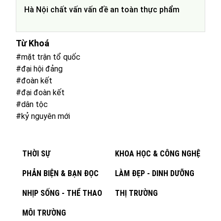
Hà Nội chất vấn vấn đề an toàn thực phẩm
Từ Khoá
#mặt trận tổ quốc
#đại hội đảng
#đoàn kết
#đại đoàn kết
#dân tộc
#kỷ nguyên mới
THỜI SỰ
KHOA HỌC & CÔNG NGHỆ
PHẢN BIỆN & BẠN ĐỌC
LÀM ĐẸP - DINH DƯỠNG
NHỊP SỐNG - THỂ THAO
THỊ TRƯỜNG
MÔI TRƯỜNG