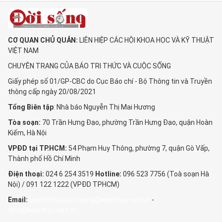
CƠ QUAN CHỦ QUẢN:
LIÊN HIỆP CÁC HỘI KHOA HỌC VÀ KỸ THUẬT
VIỆT NAM
CHUYÊN TRANG CỦA BÁO TRI THỨC VÀ CUỘC SỐNG
Giấy phép số 01/GP-CBC do Cục Báo chí - Bộ Thông tin và Truyền
thông cấp ngày 20/08/2021
Tổng Biên tập
: Nhà báo Nguyễn Thị Mai Hương
Tòa soạn:
70 Trần Hưng Đạo, phường Trần Hưng Đạo, quận Hoàn
Kiếm, Hà Nội
VPĐD tại TP.HCM:
54 Phạm Huy Thông, phường 7, quận Gò Vấp,
Thành phố Hồ Chí Minh
Điện thoại:
024 6 254 3519
Hotline:
096 523 7756 (Toà soạn Hà
Nội) / 091 122 1222 (VPĐD TPHCM)
Email:
baotrithuccuocsong@kienthuc.net.vn
-
tkts@kienthuc.net.vn