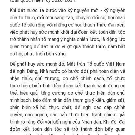
toàn quốc nhiệm kỳ 2026-2031.
Khi đất nước ta bước vào kỷ nguyên mới - kỷ nguyên
của tri thức, đổi mới sáng tạo, chuyển đổi số, hội nhập
quốc tế sâu rộng với những cơ hội, thách thức đan xen;
việc phát huy sức mạnh khối đại đoàn kết toàn dân tộc
trở thành nhân tố mang ý nghĩa chiến lược, là động lực
quan trọng để đất nước vượt qua thách thức, nắm bắt
cơ hội, phát triển bền vững.
Để phát huy sức mạnh đó, Mặt trận Tổ quốc Việt Nam
đề nghị Đảng, Nhà nước có bước đột phá toàn diện về
nhận thức, chủ trương, cơ chế chính sách, tổ chức
thực hiện, biến tinh thần đoàn kết thành hành động cụ
thể, hiệu quả; tăng cường cơ chế thực hiện dân chủ,
minh bạch, bảo đảm nhân dân tham gia ý kiến, giám sát,
phản biện xã hội thực chất; đề nghị các cấp chính
quyền, các ngành, các cấp thực hiện trách nhiệm giải
trình rõ ràng đối với kiến nghị của Nhân dân. Khi đó, đại
đoàn kết toàn dân tộc sẽ trở thành đòn bẩy quan