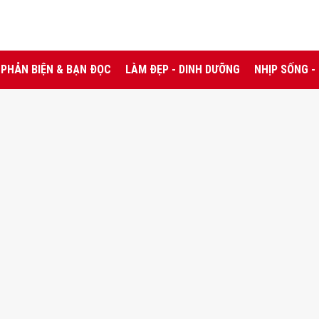
PHẢN BIỆN & BẠN ĐỌC
LÀM ĐẸP - DINH DƯỠNG
NHỊP SỐNG -