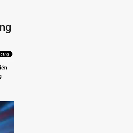
ông
iến
g