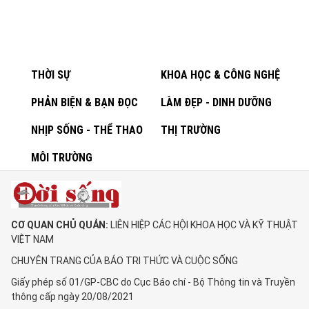
THỜI SỰ
KHOA HỌC & CÔNG NGHỆ
PHẢN BIỆN & BẠN ĐỌC
LÀM ĐẸP - DINH DƯỠNG
NHỊP SỐNG - THỂ THAO
THỊ TRƯỜNG
MÔI TRƯỜNG
CƠ QUAN CHỦ QUẢN:
LIÊN HIỆP CÁC HỘI KHOA HỌC VÀ KỸ THUẬT
VIỆT NAM
CHUYÊN TRANG CỦA BÁO TRI THỨC VÀ CUỘC SỐNG
Giấy phép số 01/GP-CBC do Cục Báo chí - Bộ Thông tin và Truyền
thông cấp ngày 20/08/2021