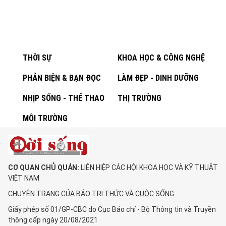
THỜI SỰ
KHOA HỌC & CÔNG NGHỆ
PHẢN BIỆN & BẠN ĐỌC
LÀM ĐẸP - DINH DƯỠNG
NHỊP SỐNG - THỂ THAO
THỊ TRƯỜNG
MÔI TRƯỜNG
CƠ QUAN CHỦ QUẢN:
LIÊN HIỆP CÁC HỘI KHOA HỌC VÀ KỸ THUẬT
VIỆT NAM
CHUYÊN TRANG CỦA BÁO TRI THỨC VÀ CUỘC SỐNG
Giấy phép số 01/GP-CBC do Cục Báo chí - Bộ Thông tin và Truyền
thông cấp ngày 20/08/2021