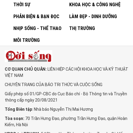
THỜI SỰ
KHOA HỌC & CÔNG NGHỆ
PHẢN BIỆN & BẠN ĐỌC
LÀM ĐẸP - DINH DƯỠNG
NHỊP SỐNG - THỂ THAO
THỊ TRƯỜNG
MÔI TRƯỜNG
CƠ QUAN CHỦ QUẢN:
LIÊN HIỆP CÁC HỘI KHOA HỌC VÀ KỸ THUẬT
VIỆT NAM
CHUYÊN TRANG CỦA BÁO TRI THỨC VÀ CUỘC SỐNG
Giấy phép số 01/GP-CBC do Cục Báo chí - Bộ Thông tin và Truyền
thông cấp ngày 20/08/2021
Tổng Biên tập
: Nhà báo Nguyễn Thị Mai Hương
Tòa soạn:
70 Trần Hưng Đạo, phường Trần Hưng Đạo, quận Hoàn
Kiếm, Hà Nội