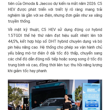
tiên của Omoda & Jaecoo dự kiến ra mắt năm 2026. C5
HEV được phát triển với triết lý rõ ràng: mang trải
nghiệm lái gần với xe điện, nhưng đơn giản như xe xăng
truyền thống.
Về mặt kỹ thuật, C5 HEV sử dụng động cơ hybrid
1.5TGDI thế hệ thứ năm đạt hiệu suất nhiệt lên tới
44,5%, kết hợp hộp số DHT hybrid chuyên dụng và bộ
pin hiệu năng cao. Hệ thống cho phép xe vận hành chủ
yếu bằng mô-tơ điện ở dải tốc độ thấp, chuyển sang
các chế độ dẫn động nối tiếp hoặc song song ở tốc độ
trung bình và cao, đồng thời liên tục thu hồi năng lượng
khi giảm tốc hay phanh.