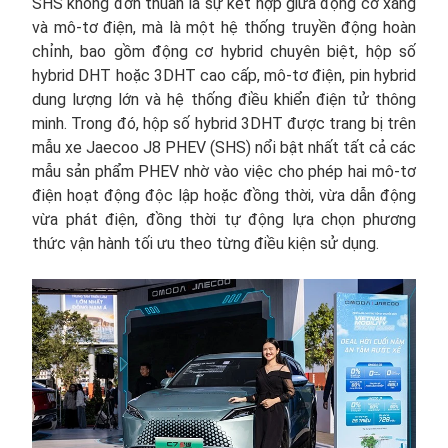
SHS không đơn thuần là sự kết hợp giữa động cơ xăng
và mô-tơ điện, mà là một hệ thống truyền động hoàn
chỉnh, bao gồm động cơ hybrid chuyên biệt, hộp số
hybrid DHT hoặc 3DHT cao cấp, mô-tơ điện, pin hybrid
dung lượng lớn và hệ thống điều khiển điện tử thông
minh. Trong đó, hộp số hybrid 3DHT được trang bị trên
mẫu xe Jaecoo J8 PHEV (SHS) nổi bật nhất tất cả các
mẫu sản phẩm PHEV nhờ vào việc cho phép hai mô-tơ
điện hoạt động độc lập hoặc đồng thời, vừa dẫn động
vừa phát điện, đồng thời tự động lựa chọn phương
thức vận hành tối ưu theo từng điều kiện sử dụng.