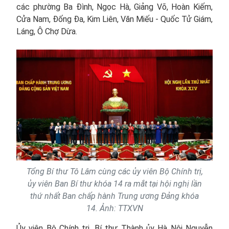
các phường Ba Đình, Ngọc Hà, Giảng Võ, Hoàn Kiếm,
Cửa Nam, Đống Đa, Kim Liên, Văn Miếu - Quốc Tử Giám,
Láng, Ô Chợ Dừa.
Tổng Bí thư Tô Lâm cùng các ủy viên Bộ Chính trị,
ủy viên Ban Bí thư khóa 14 ra mắt tại hội nghị lần
thứ nhất Ban chấp hành Trung ương Đảng khóa
14. Ảnh: TTXVN
Ủy viên Bộ Chính trị, Bí thư Thành ủy Hà Nội Nguyễn