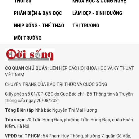
THỜI SỰ
KHOA HỌC & CÔNG NGHỆ
PHẢN BIỆN & BẠN ĐỌC
LÀM ĐẸP - DINH DƯỠNG
NHỊP SỐNG - THỂ THAO
THỊ TRƯỜNG
MÔI TRƯỜNG
CƠ QUAN CHỦ QUẢN:
LIÊN HIỆP CÁC HỘI KHOA HỌC VÀ KỸ THUẬT
VIỆT NAM
CHUYÊN TRANG CỦA BÁO TRI THỨC VÀ CUỘC SỐNG
Giấy phép số 01/GP-CBC do Cục Báo chí - Bộ Thông tin và Truyền
thông cấp ngày 20/08/2021
Tổng Biên tập
: Nhà báo Nguyễn Thị Mai Hương
Tòa soạn:
70 Trần Hưng Đạo, phường Trần Hưng Đạo, quận Hoàn
Kiếm, Hà Nội
VPĐD tại TP.HCM:
54 Phạm Huy Thông, phường 7, quận Gò Vấp,