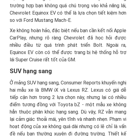
trường hợp bạn không quá chú trọng vào khả năng lái,
Chevrolet Equinox EV có thể là lựa chọn tiết kiệm hơn
so với Ford Mustang Mach-E.
Xe không hoàn hảo, đặc biệt nếu bạn cần kết nối Apple
CarPlay, nhưng rõ ràng Chevrolet đã học hỏi được
nhiều điều từ quá trình phát triển Bolt. Ngoài ra,
Equinox EV còn có thể được trang bị hệ thống hỗ trợ
lái Super Cruise rất tốt của GM.
SUV hạng sang
Ở mảng SUV hạng sang, Consumer Reports khuyến nghị
hai mẫu xe là BMW iX và Lexus RZ. Lexus có giá dễ
tiếp cận hơn trong 2 lựa chọn này, nhưng lại có nhiều
điểm tương đồng với Toyota bZ - một mẫu xe không
hẳn thuộc phân khúc hạng sang. Dù vậy, RZ vẫn mang
lại cảm giác thoải mái, yên tĩnh và nhanh nhẹn. Phạm vi
hoạt động của xe không quá dài nhưng có lẽ chỉ là vấn
đề nếu bạn thường xuyên đi đường trường. Thiết kế