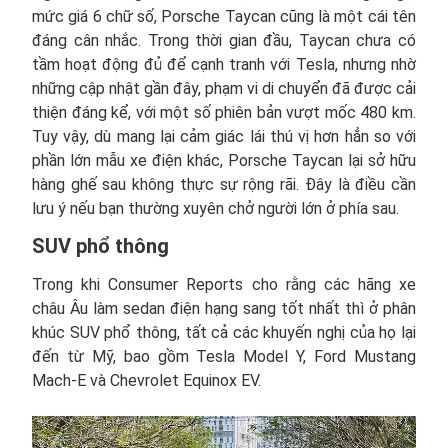
mức giá 6 chữ số, Porsche Taycan cũng là một cái tên
đáng cân nhắc. Trong thời gian đầu, Taycan chưa có
tầm hoạt động đủ để cạnh tranh với Tesla, nhưng nhờ
những cập nhật gần đây, phạm vi di chuyển đã được cải
thiện đáng kể, với một số phiên bản vượt mốc 480 km.
Tuy vậy, dù mang lại cảm giác lái thú vị hơn hẳn so với
phần lớn mẫu xe điện khác, Porsche Taycan lại sở hữu
hàng ghế sau không thực sự rộng rãi. Đây là điều cần
lưu ý nếu bạn thường xuyên chở người lớn ở phía sau.
SUV phổ thông
Trong khi Consumer Reports cho rằng các hãng xe
châu Âu làm sedan điện hạng sang tốt nhất thì ở phân
khúc SUV phổ thông, tất cả các khuyến nghị của họ lại
đến từ Mỹ, bao gồm Tesla Model Y, Ford Mustang
Mach-E và Chevrolet Equinox EV.