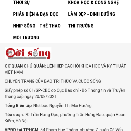
THỜI SỰ
KHOA HỌC & CÔNG NGHỆ
PHẢN BIỆN & BẠN ĐỌC
LÀM ĐẸP - DINH DƯỠNG
NHỊP SỐNG - THỂ THAO
THỊ TRƯỜNG
MÔI TRƯỜNG
CƠ QUAN CHỦ QUẢN:
LIÊN HIỆP CÁC HỘI KHOA HỌC VÀ KỸ THUẬT
VIỆT NAM
CHUYÊN TRANG CỦA BÁO TRI THỨC VÀ CUỘC SỐNG
Giấy phép số 01/GP-CBC do Cục Báo chí - Bộ Thông tin và Truyền
thông cấp ngày 20/08/2021
Tổng Biên tập
: Nhà báo Nguyễn Thị Mai Hương
Tòa soạn:
70 Trần Hưng Đạo, phường Trần Hưng Đạo, quận Hoàn
Kiếm, Hà Nội
VPĐD tại TP.HCM:
54 Phạm Huy Thông, phường 7, quận Gò Vấp,