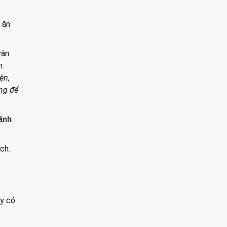
 ăn
vận
m.
ện,
ởng để
ánh
ch.
ày có