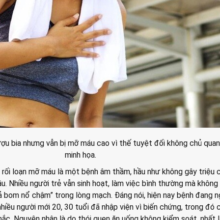
ượu bia nhưng vẫn bị mỡ máu cao vì thế tuyệt đối không chủ quan
minh họa.
 rối loạn mỡ máu là một bệnh âm thầm, hầu như không gây triệu
ầu. Nhiều người trẻ vẫn sinh hoạt, làm việc bình thường mà không
uả bom nổ chậm” trong lòng mạch. Đáng nói, hiện nay bệnh đang 
nhiều người mới 20, 30 tuổi đã nhập viện vì biến chứng, trong đó 
c. Nguyên nhân là do thói quen ăn uống không kiểm soát, nhất l