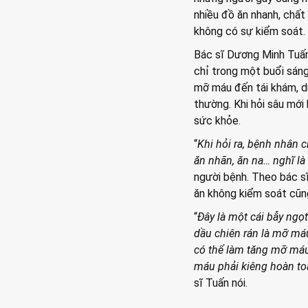
nhiều đồ ăn nhanh, chấ
không có sự kiểm soát.
Bác sĩ Dương Minh Tuấn,
chỉ trong một buổi sáng
mỡ máu đến tái khám, d
thường. Khi hỏi sâu mới 
sức khỏe.
“
Khi hỏi ra, bệnh nhân c
ăn nhãn, ăn na… nghĩ là
người bệnh. Theo bác sĩ 
ăn không kiểm soát cũn
“
Đây là một cái bẫy ngọ
dầu chiên rán là mỡ máu
có thể làm tăng mỡ máu
máu phải kiêng hoàn to
sĩ Tuấn nói.