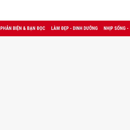
PHẢN BIỆN & BẠN ĐỌC
LÀM ĐẸP - DINH DƯỠNG
NHỊP SỐNG -