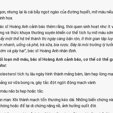
 ngon, nhưng lại là cái bẫy ngọt ngào của đường huyết, mỡ máu nếu
inh họa.
ác sĩ Hoàng Anh cảnh báo thêm rằng, thói quen sinh hoạt như ít 
ẳng và thức khuya thường xuyên khiến cơ thể tích tụ mỡ máu sớ
ấy một thế hệ trẻ thành thị ngày càng bận rộn, ít thời gian tập luy
n nhanh, uống cà phê, trà sữa, bia rượu. Đây là môi trường lý tư
ớm và gây hại
”, bác sĩ Hoàng Anh nhận định.
ối loạn mỡ máu, bác sĩ Hoàng Anh cảnh báo, cơ thể có thể g
như:
lesterol tích tụ lâu ngày hình thành mảng bám, làm hẹp lòng mạ
mảng xơ vữa bong ra, gây tắc đột ngột động mạch vành.
 máu não bị hẹp hoặc tắc.
hận mạn: Khi thành mạch tổn thương kéo dài. Những biến chứng n
hóng hoặc để lại di chứng nặng nề, ảnh hưởng suốt đời.