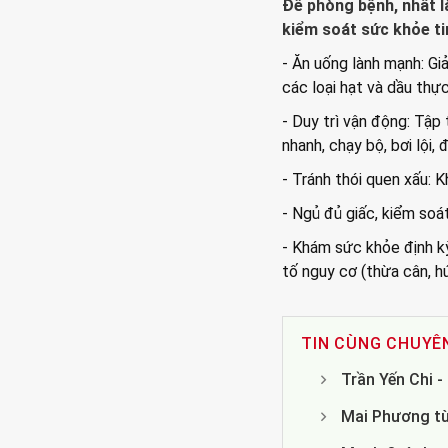
Để phòng bệnh, nhất l
kiểm soát sức khỏe ti
- Ăn uống lành mạnh: Gi
các loại hạt và dầu thực
- Duy trì vận động: Tập
nhanh, chạy bộ, bơi lội, 
- Tránh thói quen xấu: 
- Ngủ đủ giấc, kiểm soá
- Khám sức khỏe định k
tố nguy cơ (thừa cân, h
TIN CÙNG CHUYÊ
Trần Yến Chi 
Mai Phương từ