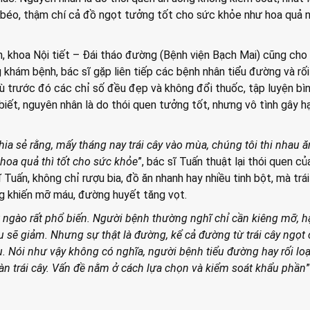
t béo, thậm chí cả đồ ngọt tưởng tốt cho sức khỏe như hoa quả 
 khoa Nội tiết – Đái tháo đường (Bệnh viện Bạch Mai) cũng cho 
 khám bệnh, bác sĩ gặp liên tiếp các bệnh nhân tiểu đường và rối
ù trước đó các chỉ số đều đẹp và không đổi thuốc, tập luyện bì
biết, nguyên nhân là do thói quen tưởng tốt, nhưng vô tình gây h
hia sẻ rằng, mấy tháng nay trái cây vào mùa, chúng tôi thi nhau ăn
 hoa quả thì tốt cho sức khỏe
”, bác sĩ Tuấn thuật lại thói quen củ
Tuấn, không chỉ rượu bia, đồ ăn nhanh hay nhiều tinh bột, mà trá
g khiến mỡ máu, đường huyết tăng vọt.
t ngào rất phổ biến. Người bệnh thường nghĩ chỉ cần kiêng mỡ, 
 sẽ giảm. Nhưng sự thật là đường, kể cả đường từ trái cây ngọt
. Nói như vậy không có nghĩa, người bệnh tiểu đường hay rối l
àn trái cây. Vấn đề nằm ở cách lựa chọn và kiểm soát khẩu phần