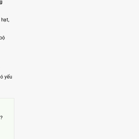
ng
 hạt,
 bộ
.
có yếu
’?