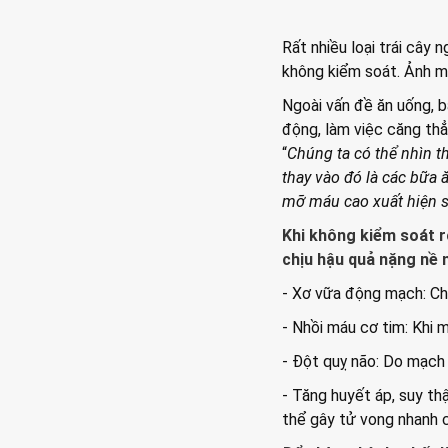
Rất nhiều loại trái cây
không kiểm soát. Ảnh m
Ngoài vấn đề ăn uống, b
động, làm việc căng th
“
Chúng ta có thể nhìn th
thay vào đó là các bữa ă
mỡ máu cao xuất hiện s
Khi không kiểm soát r
chịu hậu quả nặng nề 
- Xơ vữa động mạch: Cho
- Nhồi máu cơ tim: Khi 
- Đột quỵ não: Do mạch
- Tăng huyết áp, suy t
thể gây tử vong nhanh c