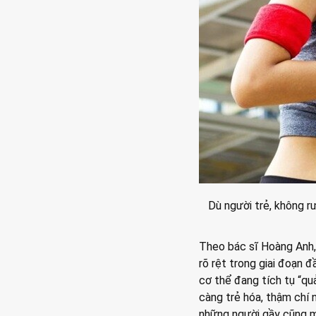
Dù người trẻ, không r
Theo bác sĩ Hoàng Anh,
rõ rệt trong giai đoạn đ
cơ thể đang tích tụ “q
càng trẻ hóa, thậm chí 
những người gầy cũng mắ