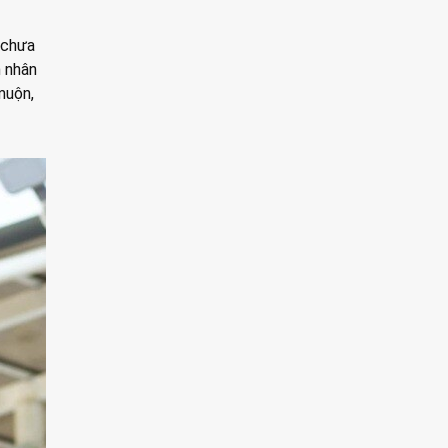
 chưa
h nhân
muộn,