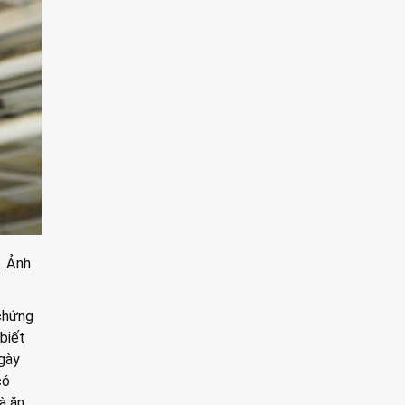
. Ảnh
 chứng
 biết
ngày
có
à ăn