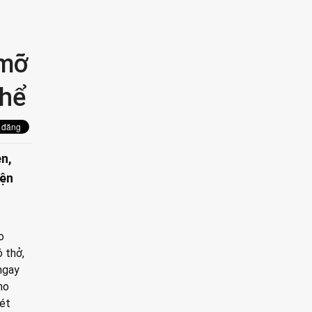
 mỡ
thể
n,
iện
.
o
 thở,
ngay
ho
Xét