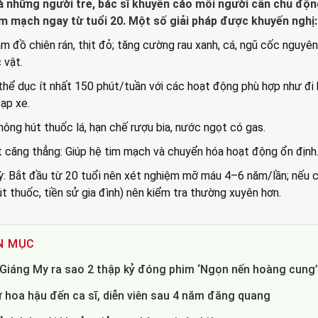
à những người trẻ, bác sĩ khuyến cáo mỗi người cần chủ độ
m mạch ngay từ tuổi 20. Một số giải pháp được khuyến nghị:
ảm đồ chiên rán, thịt đỏ; tăng cường rau xanh, cá, ngũ cốc nguyên
 vật.
 thể dục ít nhất 150 phút/tuần với các hoạt động phù hợp như đi
đạp xe.
Không hút thuốc lá, hạn chế rượu bia, nước ngọt có gas.
t căng thẳng: Giúp hệ tim mạch và chuyển hóa hoạt động ổn định
ỳ: Bắt đầu từ 20 tuổi nên xét nghiệm mỡ máu 4–6 năm/lần; nếu 
út thuốc, tiền sử gia đình) nên kiểm tra thường xuyên hơn.
N MỤC
- Giáng My ra sao 2 thập kỷ đóng phim ‘Ngọn nến hoàng cung
 hoa hậu đến ca sĩ, diễn viên sau 4 năm đăng quang