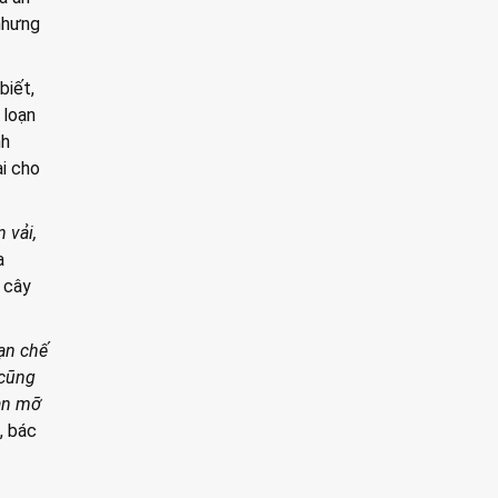
nhưng
biết,
 loạn
nh
ại cho
 vải,
a
i cây
hạn chế
 cũng
oạn mỡ
”, bác