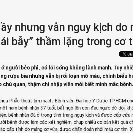
 gầy nhưng vẫn nguy kịch do
ái bẫy” thầm lặng trong cơ 
 người béo phì, có lối sống không lành mạnh. Tuy nhiê
ng rượu bia nhưng vẫn bị rối loạn mỡ máu, chính biểu h
 chủ quan, thậm chí nhập viện mới biết mình mắc bệnh
Khoa Phẫu thuật tim mạch, Bệnh viện Đại học Y Dược TP.HCM ch
 một nam bệnh nhân 37 tuổi, bất ngờ lên cơn đau ngực dữ dội, khó
viện, bệnh nhân đã ở trong tình trạng nguy kịch và được cấp cứu 
gười bệnh được làm các xét nghiệm, chụp chiếu cơ bản kết quả c
 tắc cấp tính do mảng xơ vữa, được chẩn đoán nhồi máu cơ tim. 