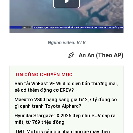
Play
Video
Nguồn video: VTV
An An (Theo AP)
TIN CÙNG CHUYÊN MỤC
Bán tải VinFast VF Wild lộ diện bản thương mại,
sẽ có thêm động cơ EREV?
Maextro V800 hạng sang giá từ 2,7 tỷ đồng có
gì cạnh tranh Toyota Alphard?
Hyundai Stargazer X 2026 đẹp như SUV sắp ra
mắt, từ 769 triệu đồng
TMT Motors sắp gia nhập làng xe máy điện