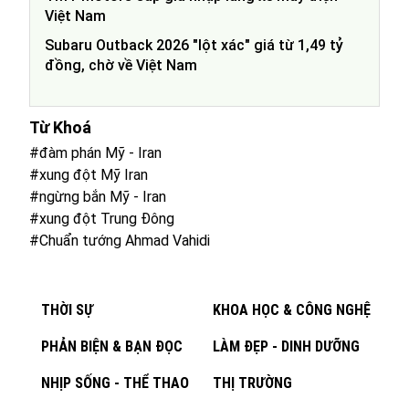
Việt Nam
Subaru Outback 2026 "lột xác" giá từ 1,49 tỷ
đồng, chờ về Việt Nam
Từ Khoá
#đàm phán Mỹ - Iran
#xung đột Mỹ Iran
#ngừng bắn Mỹ - Iran
#xung đột Trung Đông
#Chuẩn tướng Ahmad Vahidi
THỜI SỰ
KHOA HỌC & CÔNG NGHỆ
PHẢN BIỆN & BẠN ĐỌC
LÀM ĐẸP - DINH DƯỠNG
NHỊP SỐNG - THỂ THAO
THỊ TRƯỜNG