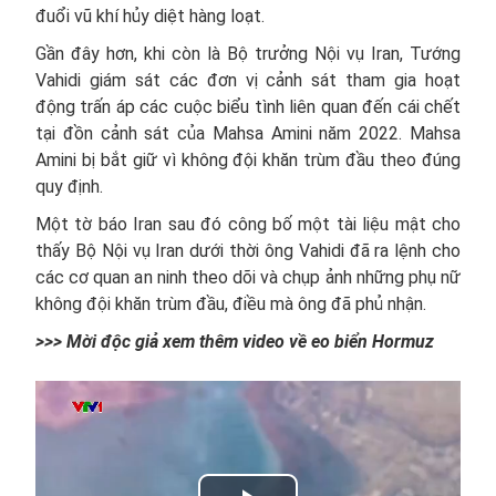
đuổi vũ khí hủy diệt hàng loạt.
Gần đây hơn, khi còn là Bộ trưởng Nội vụ Iran, Tướng
Vahidi giám sát các đơn vị cảnh sát tham gia hoạt
động trấn áp các cuộc biểu tình liên quan đến cái chết
tại đồn cảnh sát của Mahsa Amini năm 2022. Mahsa
Amini bị bắt giữ vì không đội khăn trùm đầu theo đúng
quy định.
Một tờ báo Iran sau đó công bố một tài liệu mật cho
thấy Bộ Nội vụ Iran dưới thời ông Vahidi đã ra lệnh cho
các cơ quan an ninh theo dõi và chụp ảnh những phụ nữ
không đội khăn trùm đầu, điều mà ông đã phủ nhận.
>>> Mời độc giả xem thêm video về eo biển Hormuz