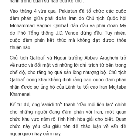
hành động quân sự nào của kẻ thù".
Vào tháng 4 vừa qua, Pakistan đã tổ chức các cuộc
đàm phán giữa phái đoàn Iran do Chủ tịch Quốc hội
Mohammad Bagher Qalibaf dẫn đầu và phái đoàn Mỹ
do Phó Tổng thống J.D. Vance đứng đầu. Tuy nhiên,
cuộc đàm phán kết thúc mà không đạt được thỏa
thuận nào.
Chủ tịch Qalibaf và Ngoại trưởng Abbas Araghchi trở
về nước và đối mặt với những lời chỉ trích từ bên trong
chế độ, cho rằng họ quá sẵn lòng nhượng bộ. Chủ tịch
Qalibaf công khai khẳng định rằng các cuộc đàm phán
nhận được sự ủng hộ của Lãnh tụ tối cao Iran Mojtaba
Khamenei.
Kể từ đó, ông Vahidi trở thành "đầu mối liên lạc" chính
cho những người đang đàm phán với Iran, một quan
chức khu vực nắm rõ tình hình hòa giải cho biết. Quan
chức này yêu cầu giấu tên để thảo luận về vấn đề
ngoại giao nhạy cảm này.