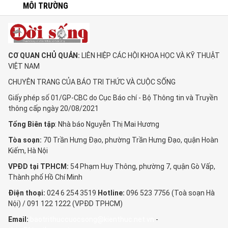
MÔI TRƯỜNG
CƠ QUAN CHỦ QUẢN:
LIÊN HIỆP CÁC HỘI KHOA HỌC VÀ KỸ THUẬT
VIỆT NAM
CHUYÊN TRANG CỦA BÁO TRI THỨC VÀ CUỘC SỐNG
Giấy phép số 01/GP-CBC do Cục Báo chí - Bộ Thông tin và Truyền
thông cấp ngày 20/08/2021
Tổng Biên tập
: Nhà báo Nguyễn Thị Mai Hương
Tòa soạn:
70 Trần Hưng Đạo, phường Trần Hưng Đạo, quận Hoàn
Kiếm, Hà Nội
VPĐD tại TP.HCM:
54 Phạm Huy Thông, phường 7, quận Gò Vấp,
Thành phố Hồ Chí Minh
Điện thoại:
024 6 254 3519
Hotline:
096 523 7756 (Toà soạn Hà
Nội) / 091 122 1222 (VPĐD TPHCM)
Email:
baotrithuccuocsong@kienthuc.net.vn
-