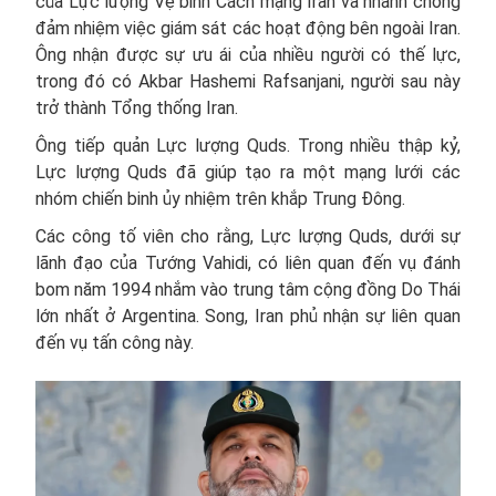
của Lực lượng Vệ binh Cách mạng Iran và nhanh chóng
đảm nhiệm việc giám sát các hoạt động bên ngoài Iran.
Ông nhận được sự ưu ái của nhiều người có thế lực,
trong đó có Akbar Hashemi Rafsanjani, người sau này
trở thành Tổng thống Iran.
Ông tiếp quản Lực lượng Quds. Trong nhiều thập kỷ,
Lực lượng Quds đã giúp tạo ra một mạng lưới các
nhóm chiến binh ủy nhiệm trên khắp Trung Đông.
Các công tố viên cho rằng, Lực lượng Quds, dưới sự
lãnh đạo của Tướng Vahidi, có liên quan đến vụ đánh
bom năm 1994 nhắm vào trung tâm cộng đồng Do Thái
lớn nhất ở Argentina. Song, Iran phủ nhận sự liên quan
đến vụ tấn công này.