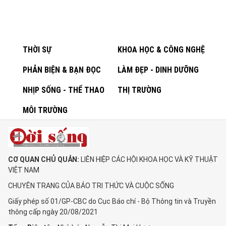
THỜI SỰ
KHOA HỌC & CÔNG NGHỆ
PHẢN BIỆN & BẠN ĐỌC
LÀM ĐẸP - DINH DƯỠNG
NHỊP SỐNG - THỂ THAO
THỊ TRƯỜNG
MÔI TRƯỜNG
CƠ QUAN CHỦ QUẢN:
LIÊN HIỆP CÁC HỘI KHOA HỌC VÀ KỸ THUẬT
VIỆT NAM
CHUYÊN TRANG CỦA BÁO TRI THỨC VÀ CUỘC SỐNG
Giấy phép số 01/GP-CBC do Cục Báo chí - Bộ Thông tin và Truyền
thông cấp ngày 20/08/2021