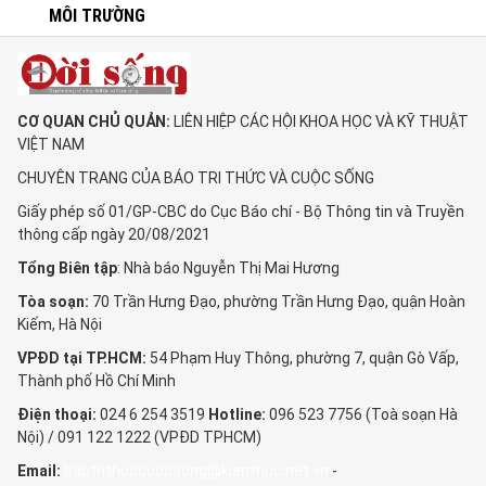
MÔI TRƯỜNG
CƠ QUAN CHỦ QUẢN:
LIÊN HIỆP CÁC HỘI KHOA HỌC VÀ KỸ THUẬT
VIỆT NAM
CHUYÊN TRANG CỦA BÁO TRI THỨC VÀ CUỘC SỐNG
Giấy phép số 01/GP-CBC do Cục Báo chí - Bộ Thông tin và Truyền
thông cấp ngày 20/08/2021
Tổng Biên tập
: Nhà báo Nguyễn Thị Mai Hương
Tòa soạn:
70 Trần Hưng Đạo, phường Trần Hưng Đạo, quận Hoàn
Kiếm, Hà Nội
VPĐD tại TP.HCM:
54 Phạm Huy Thông, phường 7, quận Gò Vấp,
Thành phố Hồ Chí Minh
Điện thoại:
024 6 254 3519
Hotline:
096 523 7756 (Toà soạn Hà
Nội) / 091 122 1222 (VPĐD TPHCM)
Email:
baotrithuccuocsong@kienthuc.net.vn
-