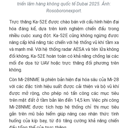
triển lãm hàng không quốc tế Dubai 2025. Ảnh:
Rosoboronexport.
Trực thăng Ka-52E được chào bán với cấu hình hiện đại
hóa đáng kể, dựa trên kinh nghiệm chiến đấu trong
nhiều cuộc xung đột. Ka-52E cũng không ngừng được
nâng cấp khả năng tác chiến với hệ thống vũ khí tầm xa
và mạnh mẽ. Với hệ thống radar AESA và tên lửa không
đối không, Ka-52E hoàn toàn có khả năng chống lại các
mối đe dọa từ UAV hoặc trực thăng đối phương trên
không.
Còn Mi-28NME là phiên bản hiện đại hóa sâu của Mi-28
với các đặc tính hiệu suất được cải thiện và bộ vũ khí
được mở rộng, cho phép nó tấn công các mục tiêu
trên mặt đất ở tầm bắn lên đến 14,5 km. Việc phi công
Mi-28NME được tích hợp hệ thống chỉ thị mục tiêu
gắn trên mũ bảo hiểm giúp nâng cao nhận thức tình
huống của kíp bay, từ đó tăng cường khả năng chiến
đấu tổng thể của trực thăng.