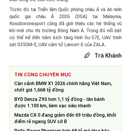
Trước đó tại Triển lãm Quốc phòng châu Á và An ninh
quốc gia châu Á 2026 (DSA) tại Malaysia,
Rosoboronexport cũng đã giới thiệu các hệ thống vũ
khí mới cho thị trường Đông Nam Á. Trong đó nổi bật
có thể kể đến tiêm kích tàng hình Su-57E, UAV trinh
sát S350M-E, UAV cảm tử Lancet-E của ZALA...
Trà Khánh
TIN CÙNG CHUYÊN MỤC
Cận cảnh BMW X1 2026 chính hãng Việt Nam,
chốt giá 1,668 tỷ đồng
BYD Denza Z9S hơn 1,1 tỷ đồng - lăn bánh
được 1.100 km, kèm sạc siêu nhanh
Mazda CX-5 đang giảm đến 69 triệu đồng, khởi
điểm rẻ ngang SUV cỡ B
Rolls-Royce Phantom hơn 68 tỷ mà Hoa hậu