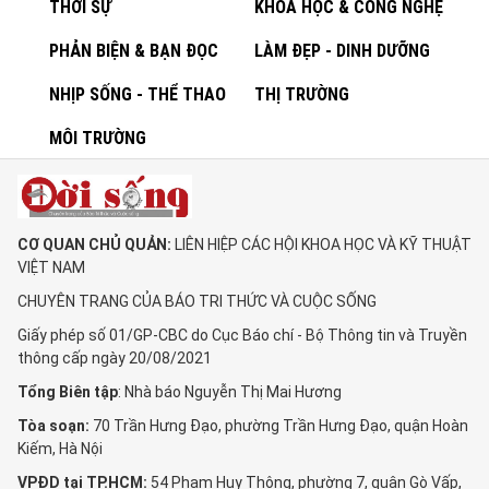
THỜI SỰ
KHOA HỌC & CÔNG NGHỆ
PHẢN BIỆN & BẠN ĐỌC
LÀM ĐẸP - DINH DƯỠNG
NHỊP SỐNG - THỂ THAO
THỊ TRƯỜNG
MÔI TRƯỜNG
CƠ QUAN CHỦ QUẢN:
LIÊN HIỆP CÁC HỘI KHOA HỌC VÀ KỸ THUẬT
VIỆT NAM
CHUYÊN TRANG CỦA BÁO TRI THỨC VÀ CUỘC SỐNG
Giấy phép số 01/GP-CBC do Cục Báo chí - Bộ Thông tin và Truyền
thông cấp ngày 20/08/2021
Tổng Biên tập
: Nhà báo Nguyễn Thị Mai Hương
Tòa soạn:
70 Trần Hưng Đạo, phường Trần Hưng Đạo, quận Hoàn
Kiếm, Hà Nội
VPĐD tại TP.HCM:
54 Phạm Huy Thông, phường 7, quận Gò Vấp,