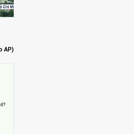
o AP)
rd?