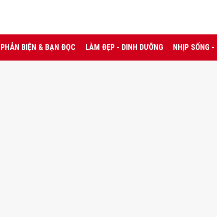
PHẢN BIỆN & BẠN ĐỌC
LÀM ĐẸP - DINH DƯỠNG
NHỊP SỐNG -