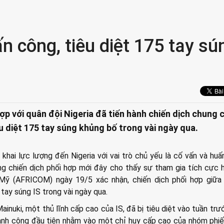
ấn công, tiêu diệt 175 tay sú
ợp với quân đội Nigeria đã tiến hành chiến dịch chung
iêu diệt 175 tay súng khủng bố trong vài ngày qua.
 khai lực lượng đến Nigeria với vai trò chủ yếu là cố vấn và huấ
g chiến dịch phối hợp mới đây cho thấy sự tham gia tích cực 
Mỹ (AFRICOM) ngày 19/5 xác nhận, chiến dịch phối hợp giữa
 tay súng IS trong vài ngày qua.
ainuki, một thủ lĩnh cấp cao của IS, đã bị tiêu diệt vào tuần trư
ành công đầu tiên nhằm vào một chỉ huy cấp cao của nhóm phi