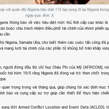
 với quân đội Nigeria tiêu diệt 175 tay súng IS tại Nigeria trong
ngày qua. Ảnh: X.
geria thông báo về việc tiêu diệt một thủ lĩnh cấp cao khác là
áo buộc chịu trách nhiệm điều phối tài chính của nhóm phiến qu
u cần.
ội Nigeria, Samaila Uba, cho biết thêm các cuộc tấn công đã 
 và mạng lưới tài chính của các phần tử khủng bố trên khắp vù
, người đứng đầu Bộ chỉ huy Châu Phi của Mỹ (AFRICOM), nói
Quốc hội hôm 19/5 rằng Nigeria đã đóng vai trò then chốt tron
qua.
ò quan trọng trong vài tháng qua, giúp chúng tôi xác định mục t
ình báo và cung cấp sự trợ giúp cần thiết để thực hiện chiến
 xung đột Armed Conflict Location and Event Data (ACLED), t