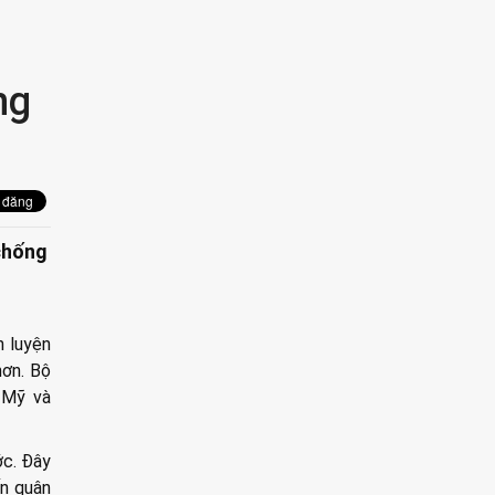
ng
 chống
n luyện
hơn. Bộ
 Mỹ và
ớc. Đây
ến quân