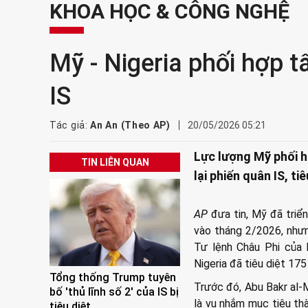
KHOA HỌC & CÔNG NGHỆ
Mỹ - Nigeria phối hợp t
IS
Tác giả:
An An (Theo AP)
20/05/2026 05:21
Lực lượng Mỹ phối h
TIN LIÊN QUAN
lại phiến quân IS, t
AP
đưa tin, Mỹ đã triển
vào tháng 2/2026, nhưn
Tư lệnh Châu Phi của 
Nigeria đã tiêu diệt 175
Tổng thống Trump tuyên
Trước đó, Abu Bakr al-M
bố 'thủ lĩnh số 2' của IS bị
là vụ nhắm mục tiêu th
tiêu diệt