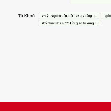
Từ Khoá
#Mỹ - Nigeria tiêu diệt 175 tay súng IS
#phi
#tổ chức Nhà nước Hồi giáo tự xưng IS