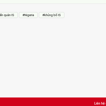
ến quân IS
#Nigeria
#khủng bố IS
Liên hệ