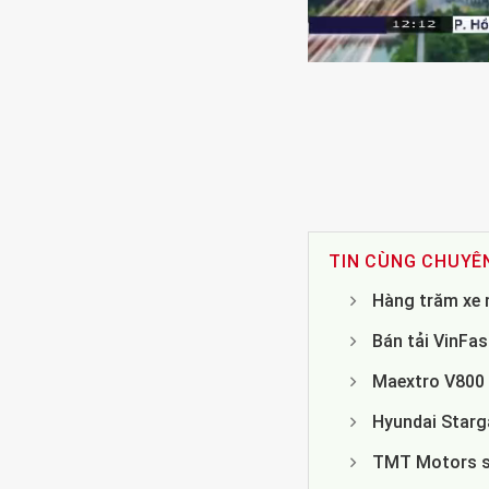
TIN CÙNG CHUYÊ
Hàng trăm xe 
Bán tải VinFa
Maextro V800 
Hyundai Starg
TMT Motors sắ