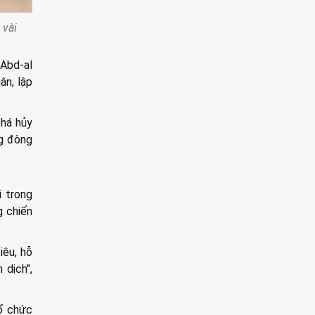
 vài
 Abd-al
ân, lập
phá hủy
ng đông
 trong
g chiến
iêu, hỗ
 dịch",
ổ chức