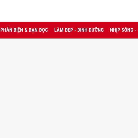
PHẢN BIỆN & BẠN ĐỌC
LÀM ĐẸP - DINH DƯỠNG
NHỊP SỐNG -