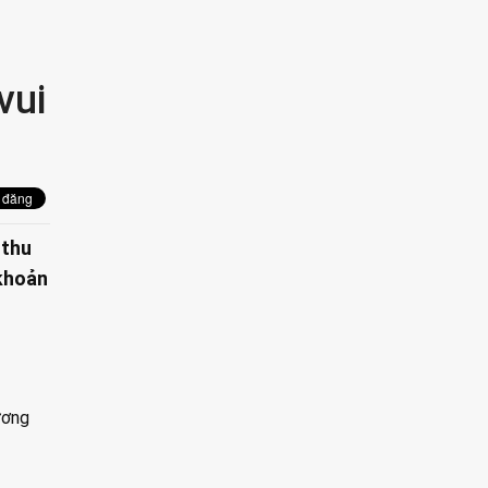
vui
 thu
 khoản
ương