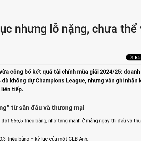
ục nhưng lỗ nặng, chưa thể 
ừa công bố kết quả tài chính mùa giải 2024/25: doanh
LB dù không dự Champions League, nhưng vẫn ghi nhận
liên tiếp.
ng” từ sân đấu và thương mại
đạt 666,5 triệu bảng, nhờ tăng mạnh ở mảng ngày thi đấu và th
0,3 triệu bảng – kỷ lục của một CLB Anh.