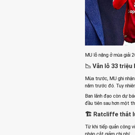
MU lỗ nặng ở mùa giải 
📉 Vẫn lỗ 33 triệu
Mùa trước, MU ghi nhận 
năm trước đó. Tuy nhiên
Ban lãnh đạo còn dự bá
đầu tiên sau hơn một t
🏗️ Ratcliffe thắ
Từ khi tiếp quản công vi
pháp cắt giảm chi phí: