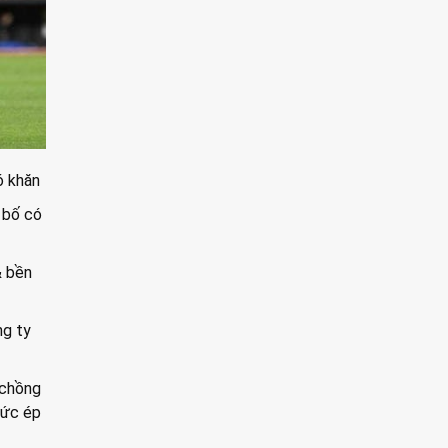
ó khăn
 bố có
& bền
ng ty
 chồng
 sức ép