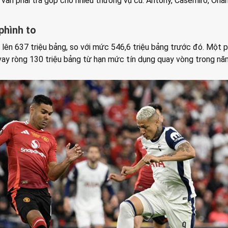
vẫn phải trả góp cho nhiều thương vụ cũ: Antony, Casemiro, Onan
 phình to
lên 637 triệu bảng, so với mức 546,6 triệu bảng trước đó. Một 
vay ròng 130 triệu bảng từ hạn mức tín dụng quay vòng trong nă