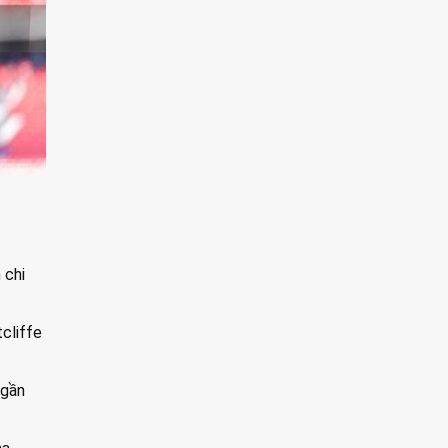
 chi
cliffe
 gần