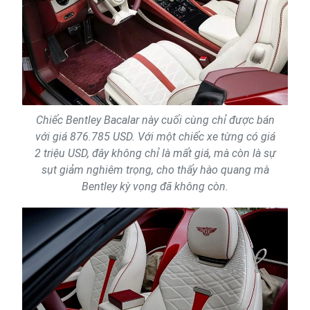
Chiếc Bentley Bacalar này cuối cùng chỉ được bán
với giá 876.785 USD. Với một chiếc xe từng có giá
2 triệu USD, đây không chỉ là mất giá, mà còn là sự
sụt giảm nghiêm trọng, cho thấy hào quang mà
Bentley kỳ vọng đã không còn.