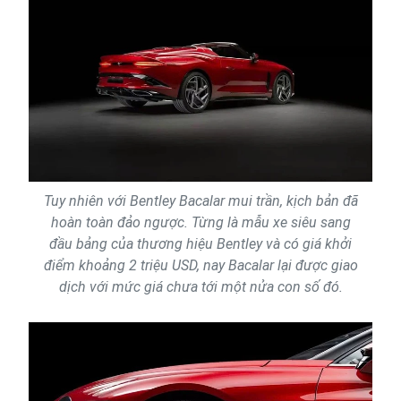
Tuy nhiên với Bentley Bacalar mui trần, kịch bản đã
hoàn toàn đảo ngược. Từng là mẫu xe siêu sang
đầu bảng của thương hiệu Bentley và có giá khởi
điểm khoảng 2 triệu USD, nay Bacalar lại được giao
dịch với mức giá chưa tới một nửa con số đó.