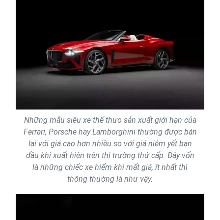
Những mẫu siêu xe thể thưo sản xuất giới hạn của
Ferrari, Porsche hay Lamborghini thường được bán
lại với giá cao hơn nhiều so với giá niêm yết ban
đầu khi xuất hiện trên thị trường thứ cấp. Đây vốn
là những chiếc xe hiếm khi mất giá, ít nhất thì
thông thường là như vậy.