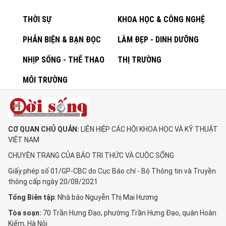
THỜI SỰ
KHOA HỌC & CÔNG NGHỆ
PHẢN BIỆN & BẠN ĐỌC
LÀM ĐẸP - DINH DƯỠNG
NHỊP SỐNG - THỂ THAO
THỊ TRƯỜNG
MÔI TRƯỜNG
CƠ QUAN CHỦ QUẢN:
LIÊN HIỆP CÁC HỘI KHOA HỌC VÀ KỸ THUẬT
VIỆT NAM
CHUYÊN TRANG CỦA BÁO TRI THỨC VÀ CUỘC SỐNG
Giấy phép số 01/GP-CBC do Cục Báo chí - Bộ Thông tin và Truyền
thông cấp ngày 20/08/2021
Tổng Biên tập
: Nhà báo Nguyễn Thị Mai Hương
Tòa soạn:
70 Trần Hưng Đạo, phường Trần Hưng Đạo, quận Hoàn
Kiếm, Hà Nội