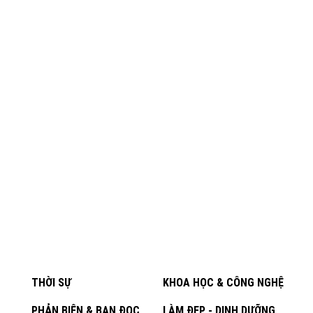
THỜI SỰ
KHOA HỌC & CÔNG NGHỆ
PHẢN BIỆN & BẠN ĐỌC
LÀM ĐẸP - DINH DƯỠNG