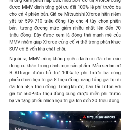
Không kém phần hấp dẫn, mẫu SUV đô thị Xforce cũng
được MMV dành tặng gói ưu đãi 100% lệ phí trước bạ
cho cả 4 phiên bản. Giá xe Mitsubishi Xforce hiện niêm
yết từ 599-710 triệu đồng tùy cho 4 tùy chọn phiên
bản, tương đương mức giảm nhiều nhất lên đến 70
triệu đồng. Đây được xem là động thái mạnh mẽ của
MMV nhằm giúp Xforce củng cố vị thế trong phân khúc
SUV cỡ B vốn khá chật chội.
Ngoài ra, MMV cũng không quên dành ưu đãi cho các
dòng xe khác trong danh mục sản phẩm. Mẫu sedan cỡ
B Attrage được hỗ trợ 100% lệ phí trước bạ cùng
phiếu nhiên liệu trị giá 8 triệu đồng, nâng tổng giá trị ưu
đãi lên 58,5 triệu đồng. Trong khi đó, bán tải Triton với
giá từ 560-935 triệu đồng cũng được miễn phí trước
bạ và tặng phiếu nhiên liệu trị giá lên đến 20 triệu đồng.