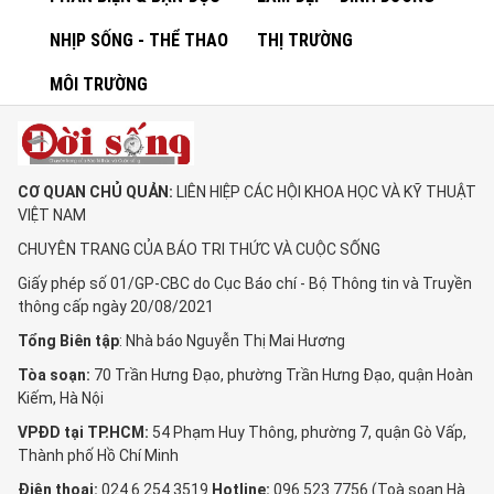
NHỊP SỐNG - THỂ THAO
THỊ TRƯỜNG
MÔI TRƯỜNG
CƠ QUAN CHỦ QUẢN:
LIÊN HIỆP CÁC HỘI KHOA HỌC VÀ KỸ THUẬT
VIỆT NAM
CHUYÊN TRANG CỦA BÁO TRI THỨC VÀ CUỘC SỐNG
Giấy phép số 01/GP-CBC do Cục Báo chí - Bộ Thông tin và Truyền
thông cấp ngày 20/08/2021
Tổng Biên tập
: Nhà báo Nguyễn Thị Mai Hương
Tòa soạn:
70 Trần Hưng Đạo, phường Trần Hưng Đạo, quận Hoàn
Kiếm, Hà Nội
VPĐD tại TP.HCM:
54 Phạm Huy Thông, phường 7, quận Gò Vấp,
Thành phố Hồ Chí Minh
Điện thoại:
024 6 254 3519
Hotline:
096 523 7756 (Toà soạn Hà