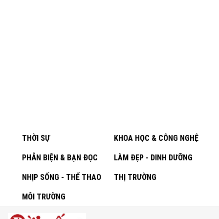
THỜI SỰ
KHOA HỌC & CÔNG NGHỆ
PHẢN BIỆN & BẠN ĐỌC
LÀM ĐẸP - DINH DƯỠNG
NHỊP SỐNG - THỂ THAO
THỊ TRƯỜNG
MÔI TRƯỜNG