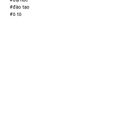
#đào tạo
#ô tô