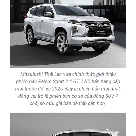
Mitsubishi Thái Lan vừa chính thức giới thiệu
phiên bản Pajero Sport 2.4 GT 2WD bản nâng cấp
mới thuộc đời xe 2025. Đây là phiên bản mới nhất,
đóng vai trò là phiên bản cơ sở của dòng SUV 7
chỗ, sở hữu giá bán dễ tiếp cận hơn.