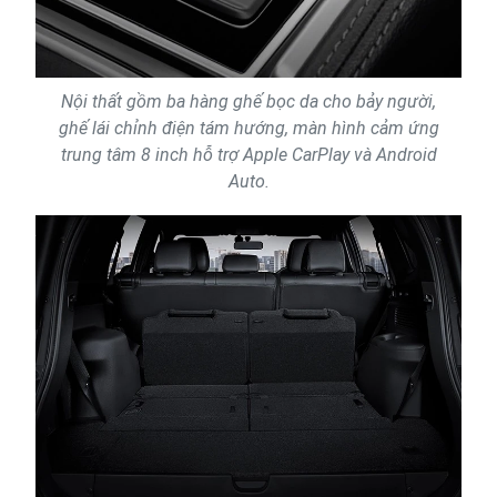
Nội thất gồm ba hàng ghế bọc da cho bảy người,
ghế lái chỉnh điện tám hướng, màn hình cảm ứng
trung tâm 8 inch hỗ trợ Apple CarPlay và Android
Auto.