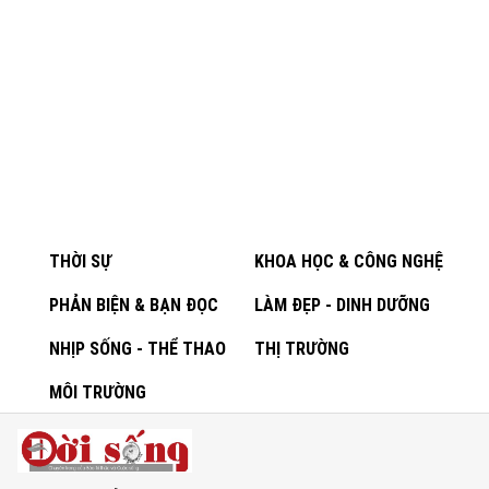
THỜI SỰ
KHOA HỌC & CÔNG NGHỆ
PHẢN BIỆN & BẠN ĐỌC
LÀM ĐẸP - DINH DƯỠNG
NHỊP SỐNG - THỂ THAO
THỊ TRƯỜNG
MÔI TRƯỜNG