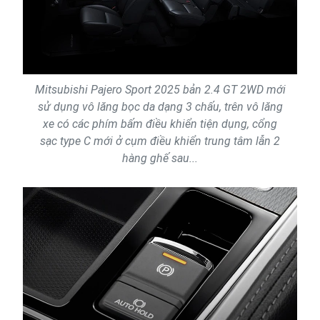
Mitsubishi Pajero Sport 2025 bản 2.4 GT 2WD mới
sử dụng vô lăng bọc da dạng 3 chấu, trên vô lăng
xe có các phím bấm điều khiển tiện dụng, cổng
sạc type C mới ở cụm điều khiển trung tâm lẫn 2
hàng ghế sau...