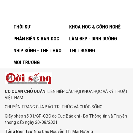
THỜI SỰ
KHOA HỌC & CÔNG NGHỆ
PHẢN BIỆN & BẠN ĐỌC
LÀM ĐẸP - DINH DƯỠNG
NHỊP SỐNG - THỂ THAO
THỊ TRƯỜNG
MÔI TRƯỜNG
CƠ QUAN CHỦ QUẢN:
LIÊN HIỆP CÁC HỘI KHOA HỌC VÀ KỸ THUẬT
VIỆT NAM
CHUYÊN TRANG CỦA BÁO TRI THỨC VÀ CUỘC SỐNG
Giấy phép số 01/GP-CBC do Cục Báo chí - Bộ Thông tin và Truyền
thông cấp ngày 20/08/2021
Tổng Biên tập
: Nhà báo Nguyễn Thị Mai Hương